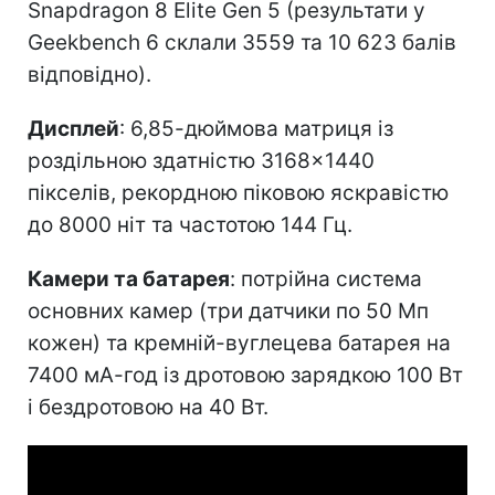
Snapdragon 8 Elite Gen 5 (результати у
Geekbench 6 склали 3559 та 10 623 балів
відповідно).
Дисплей
: 6,85-дюймова матриця із
роздільною здатністю 3168×1440
пікселів, рекордною піковою яскравістю
до 8000 ніт та частотою 144 Гц.
Камери та батарея
: потрійна система
основних камер (три датчики по 50 Мп
кожен) та кремній-вуглецева батарея на
7400 мА-год із дротовою зарядкою 100 Вт
і бездротовою на 40 Вт.