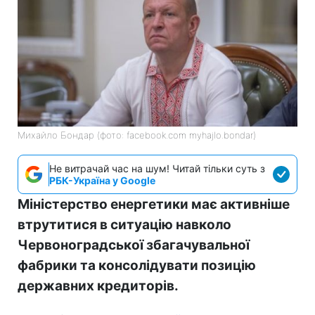
Михайло Бондар (фото: facebook.com myhajlo.bondar)
Не витрачай час на шум! Читай тільки суть з
РБК-Україна у Google
Міністерство енергетики має активніше
втрутитися в ситуацію навколо
Червоноградської збагачувальної
фабрики та консолідувати позицію
державних кредиторів.