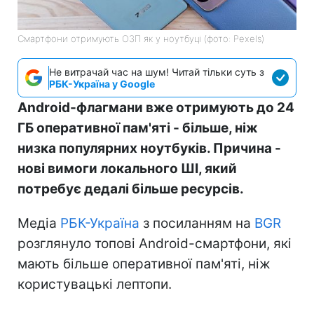
Смартфони отримують ОЗП як у ноутбуці (фото: Pexels)
Не витрачай час на шум! Читай тільки суть з
РБК-Україна у Google
Android-флагмани вже отримують до 24
ГБ оперативної пам'яті - більше, ніж
низка популярних ноутбуків. Причина -
нові вимоги локального ШІ, який
потребує дедалі більше ресурсів.
Медіа
РБК-Україна
з посиланням на
BGR
розглянуло топові Android-смартфони, які
мають більше оперативної пам'яті, ніж
користувацькі лептопи.