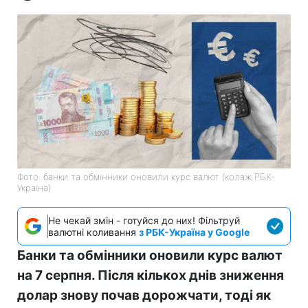
Фото: банки та обмінники оновили курс валют (колаж РБК-
Україна)
Не чекай змін - готуйся до них! Фільтруй
валютні коливання
з РБК-Україна у Google
Банки та обмінники оновили курс валют
на 7 серпня. Після кількох днів зниження
долар знову почав дорожчати, тоді як