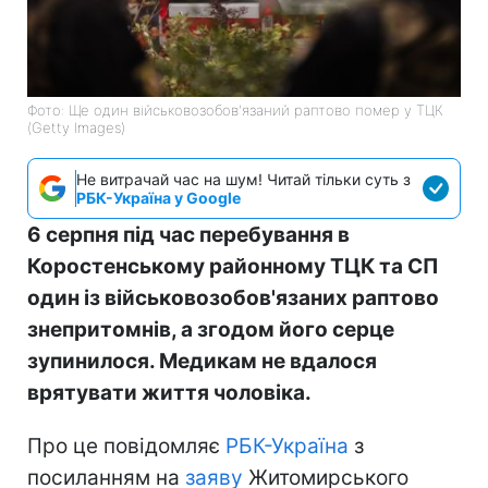
Фото: Ще один військовозобов'язаний раптово помер у ТЦК
(Getty Images)
Не витрачай час на шум! Читай тільки суть з
РБК-Україна у Google
6 серпня під час перебування в
Коростенському районному ТЦК та СП
один із військовозобов'язаних раптово
знепритомнів, а згодом його серце
зупинилося. Медикам не вдалося
врятувати життя чоловіка.
Про це повідомляє
РБК-Україна
з
посиланням на
заяву
Житомирського