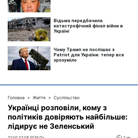
Головна
»
Життя
»
Суспільство
Українці розповіли, кому з
політиків довіряють найбільше:
лідирує не Зеленський
22:00 07.08.2026 Пт
2 хв