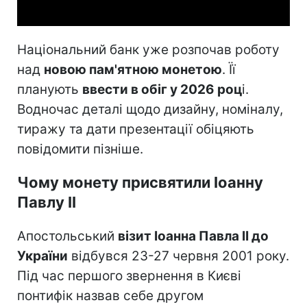
Національний банк уже розпочав роботу
над
новою пам'ятною монетою
. Її
планують
ввести в обіг у 2026 роц
і.
Водночас деталі щодо дизайну, номіналу,
тиражу та дати презентації обіцяють
повідомити пізніше.
Чому монету присвятили Іоанну
Павлу II
Апостольський
візит Іоанна Павла II до
України
відбувся 23-27 червня 2001 року.
Під час першого звернення в Києві
понтифік назвав себе другом