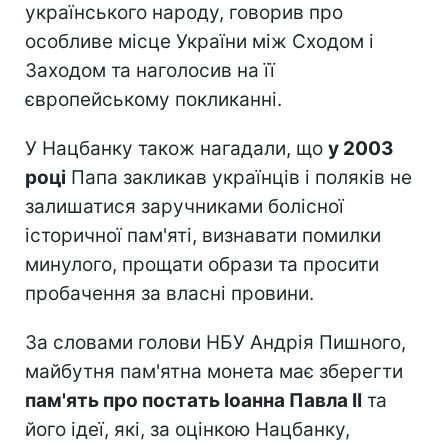
українського народу, говорив про
особливе місце України між Сходом і
Заходом та наголосив на її
європейському покликанні.
У Нацбанку також нагадали, що
у 2003
році
Папа закликав українців і поляків не
залишатися заручниками болісної
історичної пам'яті, визнавати помилки
минулого, прощати образи та просити
пробачення за власні провини.
За словами голови НБУ Андрія Пишного,
майбутня пам'ятна монета має зберегти
пам'ять про постать Іоанна Павла II
та
його ідеї, які, за оцінкою Нацбанку,