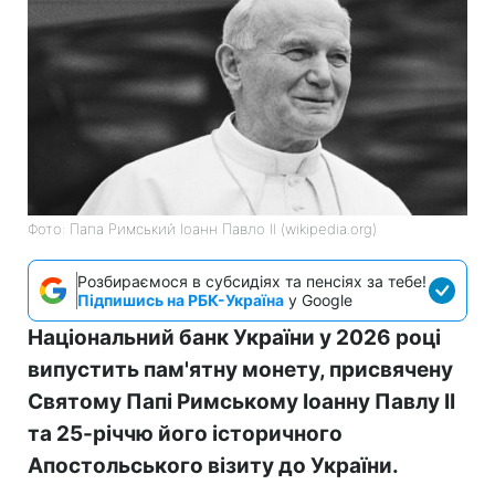
Фото: Папа Римський Іоанн Павло II (wikipedia.org)
Розбираємося в субсидіях та пенсіях за тебе!
Підпишись на РБК-Україна
у Google
Національний банк України у 2026 році
випустить пам'ятну монету, присвячену
Святому Папі Римському Іоанну Павлу II
та 25-річчю його історичного
Апостольського візиту до України.