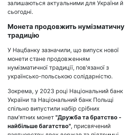
залишаються актуальними для України й
сьогодні.
Монета продовжить нумізматичну
традицію
У Нацбанку зазначили, що випуск нової
монети стане продовженням
нумізматичної традиції, пов'язаної з
українсько-польською солідарністю.
Зокрема, у 2023 році Національний банк
України та Національний банк Польщі
спільно випустили набір срібних
пам'ятних монет
"Дружба та братство -
найбільше багатство"
, присвячений
партнерству двох держав та підтримці