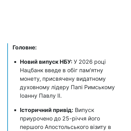
Головне:
Новий випуск НБУ:
У 2026 році
Нацбанк введе в обіг пам'ятну
монету, присвячену видатному
духовному лідеру Папі Римському
Іоанну Павлу II.
Історичний привід:
Випуск
приурочено до 25-річчя його
першого Апостольського візиту в