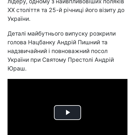
лідеру, одному з найвпливовіших поляків
ХХ століття та 25-й річниці його візиту до
України.
Деталі майбутнього випуску розкрили
голова Нацбанку Андрій Пишний та
надзвичайний і повноважний посол
України при Святому Престолі Андрій
Юраш.
Play
Video