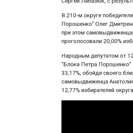
Сергей Лабазюк, с результ
В 210-м округе победителе
Порошенко" Олег Дмитренк
при этом самовыдвиженца 
проголосовали 20,00% изб
Народным депутатом от 12
"Блока Петра Порошенко" 
33,17%, обойдя своего бл
самовыдвиженца Анатолия 
12,77% избирателей округа