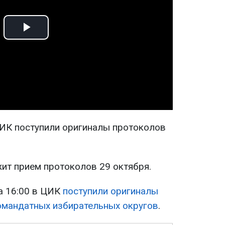
Play
Video
ЦИК поступили оригиналы протоколов
ит прием протоколов 29 октября.
а 16:00 в ЦИК
поступили оригиналы
омандатных избирательных округов
.