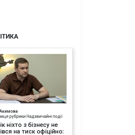
ІТИКА
 Акимова
ниця рубрики Надзвичайні події
ік ніхто з бізнесу не
івся на тиск офіційно: