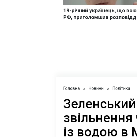
Головна
»
Новини
»
Політика
Зеленський
звільнення 
із водою в 