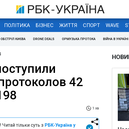
ПОЛІТИКА
БІЗНЕС
ЖИТТЯ
СПОРТ
WAVE
S
ОБСТРІЛ КИЄВА
DRONE DEALS
ОРМУЗЬКА ПРОТОКА
ВІЙНА В УКРАЇНІ
4
НОВИ
поступили
протоколов 42
198
1 хв
 Читай тільки суть з
РБК-Україна у