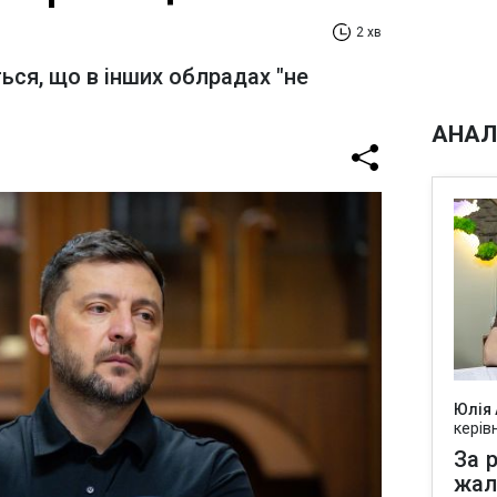
2 хв
ься, що в інших облрадах "не
АНАЛ
Юлія
керів
За р
жал