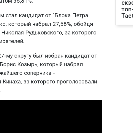
атом 35,81%.
екз
топ
м стал кандидат от "Блока Петра
Tact
о, который набрал 27,58%, обойдя
Николая Рудьковского, за которого
ирателей.
7-му округу был избран кандидат от
Борис Козырь, который набрал
ижайшего соперника -
Кинаха, за которого проголосовали
.