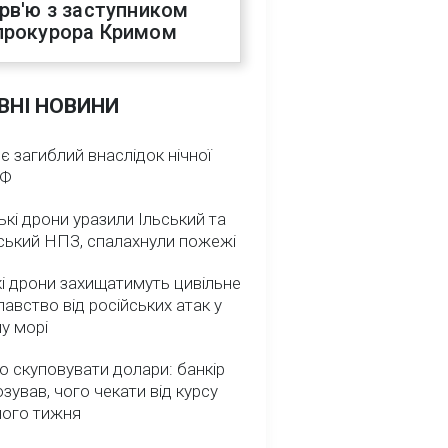
ерв'ю з заступником
прокурора Кримом
ВНІ НОВИНИ
 є загиблий внаслідок нічної
РФ
ькі дрони уразили Ільський та
ський НПЗ, спалахнули пожежі
і дрони захищатимуть цивільне
авство від російських атак у
у морі
о скуповувати долари: банкір
зував, чого чекати від курсу
ного тижня