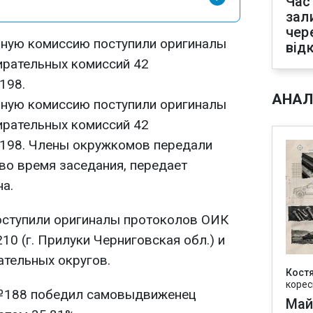
Час
зал
чер
ьную комиссию поступили оригиналы
від
ирательных комиссий 42
198.
АНАЛ
ьную комиссию поступили оригиналы
ирательных комиссий 42
 198. Члены окружкомов передали
во время заседания, передает
а.
оступили оригиналы протоколов ОИК
10 (г. Прилуки Черниговская обл.) и
ательных округов.
Кост
корес
№188 победил самовыдвиженец
Май