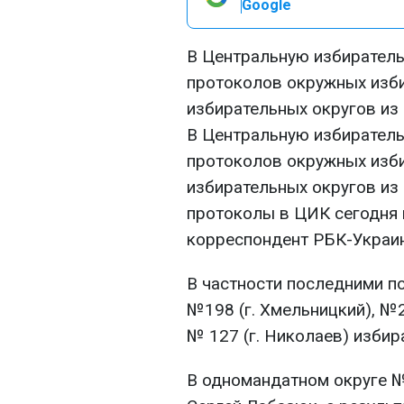
Google
В Центральную избирател
протоколов окружных изб
избирательных округов из 
В Центральную избирател
протоколов окружных изб
избирательных округов из
протоколы в ЦИК сегодня 
корреспондент РБК-Украин
В частности последними п
№198 (г. Хмельницкий), №2
№ 127 (г. Николаев) избир
В одномандатном округе 