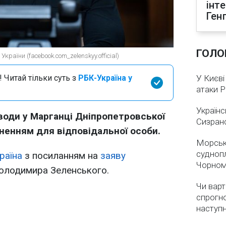
інт
Ген
ГОЛО
країни (facebook.com_zelenskyy.official)
 Читай тільки суть з
РБК-Україна у
У Києві
атаки 
Українс
води у Марганці Дніпропетровської
Сизран
ненням для відповідальної особи.
Морськ
суднопл
раїна
з посиланням на
заяву
Чорном
Володимира Зеленського.
Чи варт
спрогно
наступ