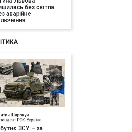
тина Львова
ишилась без світла
ез аварійне
ключення
ІТИКА
янтин Широкун
пондент РБК-Україна
бутнє ЗСУ – за