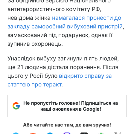
За офіційною версією Національного
антитерористичного комітету РФ,
невідома жінка
намагалася пронести до
закладу саморобний вибуховий пристрій
,
замаскований під подарунок, однак її
зупинив охоронець.
Унаслідок вибуху загинули п'ять людей,
ще 21 людина дістала поранення. Після
цього у Росії було
відкрито справу за
статтею про теракт
.
Не пропустіть головне! Підпишіться на
наші оновлення в Google!
Або читайте нас там, де вам зручно!