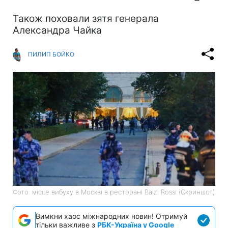
Також поховали зятя генерала
Александра Чайка
ПИЛИП БОЙКО
Фото: місце вибуху в Москві в ресторані Balzi Rossi (Скриншот)
Вимкни хаос міжнародних новин! Отримуй
тільки важливе з
РБК-Україна у Google