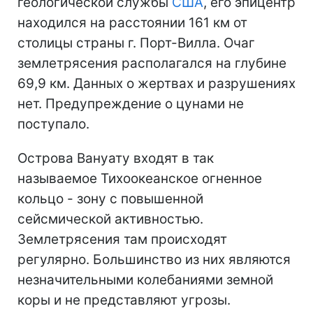
геологической службы
США
, его эпицентр
находился на расстоянии 161 км от
столицы страны г. Порт-Вилла. Очаг
землетрясения располагался на глубине
69,9 км. Данных о жертвах и разрушениях
нет. Предупреждение о цунами не
поступало.
Острова Вануату входят в так
называемое Тихоокеанское огненное
кольцо - зону с повышенной
сейсмической активностью.
Землетрясения там происходят
регулярно. Большинство из них являются
незначительными колебаниями земной
коры и не представляют угрозы.