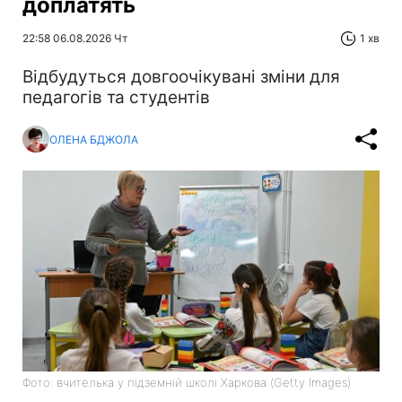
доплатять
22:58 06.08.2026 Чт
1 хв
Відбудуться довгоочікувані зміни для
педагогів та студентів
ОЛЕНА БДЖОЛА
Фото: вчителька у підземній школі Харкова (Getty Images)