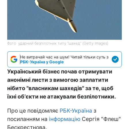
Фото: ударний безпілотник типу "шахед" (Getty Images)
Не витрачай час на шум! Читай тільки суть з
РБК-Україна у Google
Український бізнес почав отримувати
анонімні листи з вимогою заплатити
нібито "власникам шахедів" за те, щоб
їхні обʼєкти не атакували безпілотники.
Про це повідомляє
РБК-Україна
з
посиланням на
інформацію
Сергія "Флеш"
Бескрестнова.