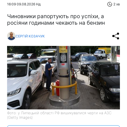
16:09 09.08.2026 Нд
2 хв
Чиновники рапортують про успіхи, а
росіяни годинами чекають на бензин
СЕРГІЙ КОЗАЧУК
Фото: у Липецькій області РФ вишикувалися черги на АЗС
(Getty Images)