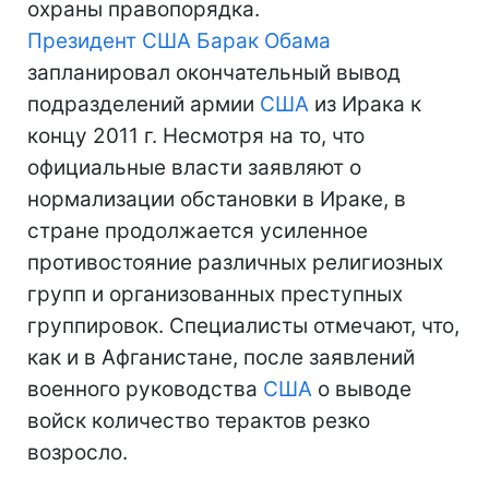
охраны правопорядка.
Президент США
Барак Обама
запланировал окончательный вывод
подразделений армии
США
из Ирака к
концу 2011 г. Несмотря на то, что
официальные власти заявляют о
нормализации обстановки в Ираке, в
стране продолжается усиленное
противостояние различных религиозных
групп и организованных преступных
группировок. Специалисты отмечают, что,
как и в Афганистане, после заявлений
военного руководства
США
о выводе
войск количество терактов резко
возросло.