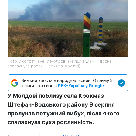
Фото ілюстративне: У Молдові знайшли уламки дрона,
спалахнула рослинність (mai gov md)
Вимкни хаос міжнародних новин! Отримуй
тільки важливе з
РБК-Україна у Google
У Молдові поблизу села Крокмаз
Штефан-Водського району 9 серпня
пролунав потужний вибух, після якого
спалахнула суха рослинність.