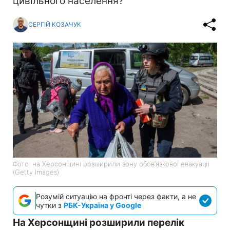
цивільного населення?
СЕРГІЙ КОЗАЧУК
Фото: на Херсонщині розширили зону обов’язкової евакуації
(Getty Images)
Розумій ситуацію на фронті через факти, а не
чутки з
РБК-Україна у Google
На Херсонщині розширили перелік