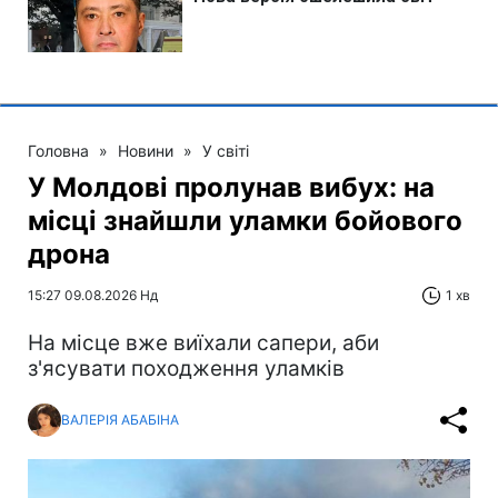
Головна
»
Новини
»
У світі
У Молдові пролунав вибух: на
місці знайшли уламки бойового
дрона
15:27 09.08.2026 Нд
1 хв
На місце вже виїхали сапери, аби
з'ясувати походження уламків
ВАЛЕРІЯ АБАБІНА