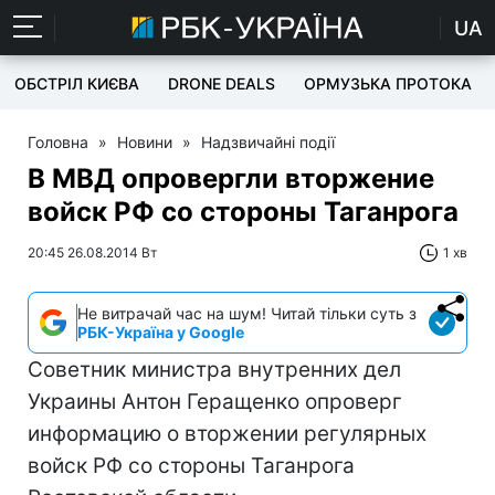
UA
ОБСТРІЛ КИЄВА
DRONE DEALS
ОРМУЗЬКА ПРОТОКА
Головна
»
Новини
»
Надзвичайні події
В МВД опровергли вторжение
войск РФ со стороны Таганрога
20:45 26.08.2014 Вт
1 хв
Не витрачай час на шум! Читай тільки суть з
РБК-Україна у Google
Советник министра внутренних дел
Украины Антон Геращенко опроверг
информацию о вторжении регулярных
войск РФ со стороны Таганрога