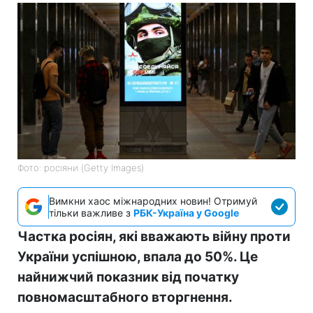
Фото: росіяни (Getty Images)
Вимкни хаос міжнародних новин! Отримуй
тільки важливе з
РБК-Україна у Google
Частка росіян, які вважають війну проти
України успішною, впала до 50%. Це
найнижчий показник від початку
повномасштабного вторгнення.