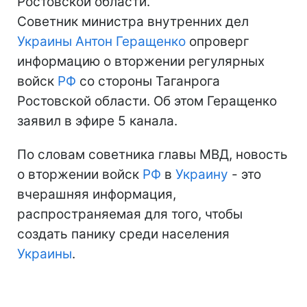
Ростовской области.
Советник министра внутренних дел
Украины
Антон Геращенко
опроверг
информацию о вторжении регулярных
войск
РФ
со стороны Таганрога
Ростовской области. Об этом Геращенко
заявил в эфире 5 канала.
По словам советника главы МВД, новость
о вторжении войск
РФ
в
Украину
- это
вчерашняя информация,
распространяемая для того, чтобы
создать панику среди населения
Украины
.