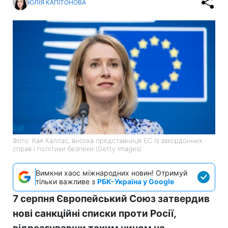
ЮЛІЯ КАПІТОНОВА
Фото: Кая Каллас, висока представниця ЄС із закордонних
справ і політики безпеки (Getty Images)
Вимкни хаос міжнародних новин! Отримуй
тільки важливе з
РБК-Україна у Google
7 серпня Європейський Союз затвердив
нові санкційні списки проти Росії,