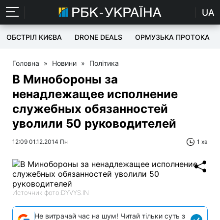
UA
ОБСТРІЛ КИЄВА
DRONE DEALS
ОРМУЗЬКА ПРОТОКА
Головна
»
Новини
»
Політика
В Минобороны за
ненадлежащее исполнение
служебных обязанностей
уволили 50 руководителей
12:09 01.12.2014 Пн
1 хв
Источник фото:DYVYS.IN
Не витрачай час на шум! Читай тільки суть з