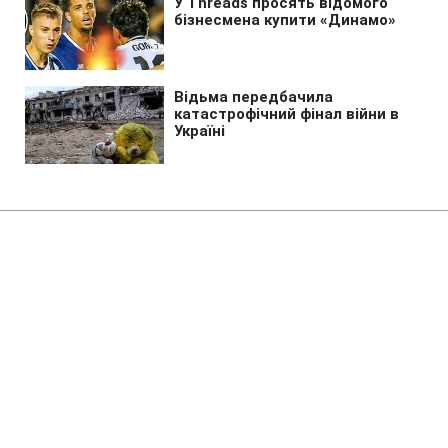
Головна
»
Новини
»
Війна в Україні
В Києві зросла кількість
загиблих внаслідок обстрілу 5
серпня
12:43 07.08.2026 Пт
2 хв
Кількість жертв російського удару