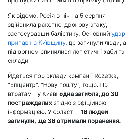
про пуски балістики в напрямку столиці.
Як відомо, Росія в ніч на 5 серпня
здійснила ракетно-дронову атаку,
застосувавши балістику. Основний
удар
припав на Київщину
, де загинули люди, а
під вогнем опинилися логістичні хаби та
склади.
Йдеться про склади компанії Rozetka,
"Епіцентр", "Нову пошту", тощо. По
втратам - у Києві
одна загибла, до 30
постраждалих
згідно з офіційною
інформацією. У області -
16 людей
загинули, ще 36 отримали поранення.