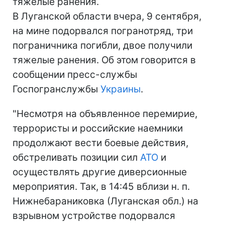
тяжелые ранения.
В Луганской области вчера, 9 сентября,
на мине подорвался погранотряд, три
пограничника погибли, двое получили
тяжелые ранения. Об этом говорится в
сообщении пресс-службы
Госпогранслужбы
Украины
.
"Несмотря на объявленное перемирие,
террористы и российские наемники
продолжают вести боевые действия,
обстреливать позиции сил
АТО
и
осуществлять другие диверсионные
мероприятия. Так, в 14:45 вблизи н. п.
Нижнебараниковка (Луганская обл.) на
взрывном устройстве подорвался