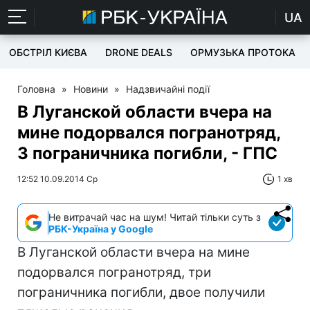
UA
ОБСТРІЛ КИЄВА
DRONE DEALS
ОРМУЗЬКА ПРОТОКА
Головна
»
Новини
»
Надзвичайні події
В Луганской области вчера на
мине подорвался погранотряд,
3 пограничника погибли, - ГПС
12:52 10.09.2014 Ср
1 хв
Не витрачай час на шум! Читай тільки суть з
РБК-Україна у Google
В Луганской области вчера на мине
подорвался погранотряд, три
пограничника погибли, двое получили