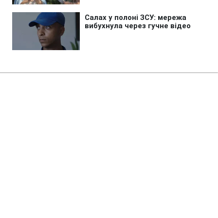
Головна
»
Новини
»
Війна в Україні
Окупанти атакували Київ
балістикою: що відомо на цей
момент
03:16 08.08.2026 Сб
2 хв
Ворог випустив відразу серію ракет
ПИЛИП БОЙКО