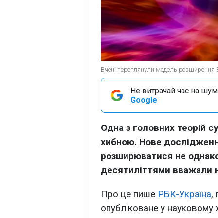
Вчені переглянули модель розширення Вс
Не витрачай час на шум!
Google
Одна з головних теорій с
хибною. Нове дослідженн
розширюватися не однаков
десятиліттями вважали н
Про це пише
РБК-Україна
,
опубліковане у науковому