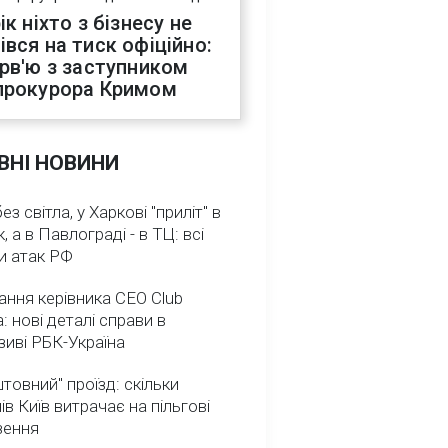
ік ніхто з бізнесу не
івся на тиск офіційно:
ерв'ю з заступником
прокурора Кримом
ВНІ НОВИНИ
з світла, у Харкові "приліт" в
, а в Павлограді - в ТЦ: всі
и атак РФ
ння керівника CEO Club
: нові деталі справи в
иві РБК-Україна
товний" проїзд: скільки
ів Київ витрачає на пільгові
зення