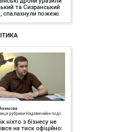
аїнські дрони уразили
ський та Сизранський
, спалахнули пожежі
ІТИКА
 Акимова
ниця рубрики Надзвичайні події
ік ніхто з бізнесу не
івся на тиск офіційно: