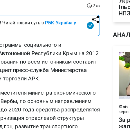
Укр
Іль
2 хв
НПЗ
 Читай тільки суть з
РБК-Україна у
АНАЛ
рограммы социального и
Автономной Республики Крым на 2012
ования по всем источникам составит
бщает пресс-служба Министерства
и торговли АРК.
местителя министра экономического
 Вербы, по основным направлениям
Юлія
 до 2020 года средства распределятся
керів
рнизация отраслевой структуры
За р
жал
 грн, развитие транспортного