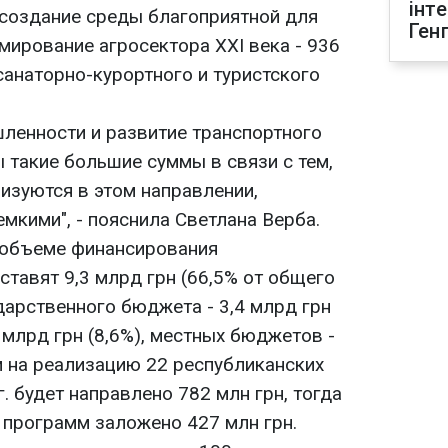
інт
, создание среды благоприятной для
Ген
рмирование агросектора XXI века - 936
санаторно-курортного и туристского
ленности и развитие транспортного
 такие большие суммы в связи с тем,
изуются в этом направлении,
мкими", - пояснила Светлана Верба.
 объеме финансирования
тавят 9,3 млрд грн (66,5% от общего
дарственного бюджета - 3,4 млрд грн
2 млрд грн (8,6%), местных бюджетов -
ом на реализацию 22 республиканских
. будет направлено 782 млн грн, тогда
 программ заложено 427 млн грн.