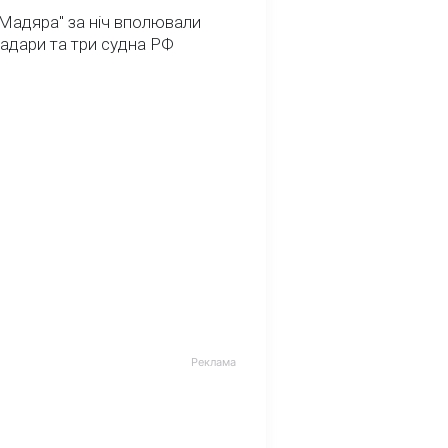
Мадяра" за ніч вполювали
радари та три судна РФ