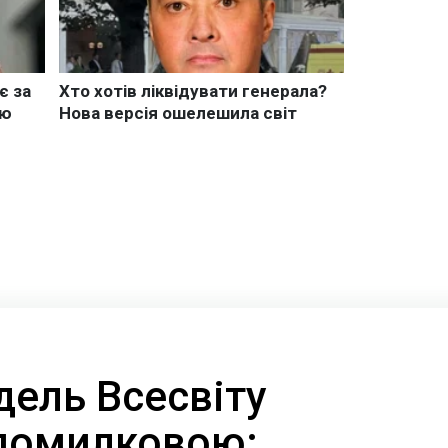
дель Всесвіту
помилковою: