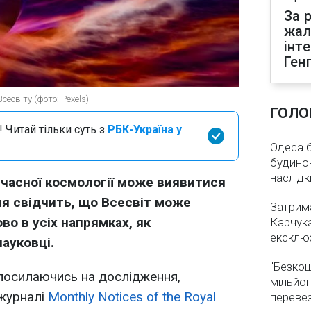
За р
жал
інт
Ген
есвіту (фото: Pexels)
ГОЛО
 Читай тільки суть з
РБК-Україна у
Одеса бе
будинок
наслідк
учасної космології може виявитися
я свідчить, що Всесвіт може
Затрима
о в усіх напрямках, як
Карчука
ексклюз
ауковці.
"Безкош
 посилаючись на дослідження,
мільйон
 журналі
Monthly Notices of the Royal
переве