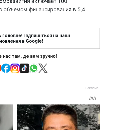
омразвития включает 100
с объемом финансирования в 5,4
ь головне! Підпишіться на наші
новлення в Google!
 нас там, де вам зручно!