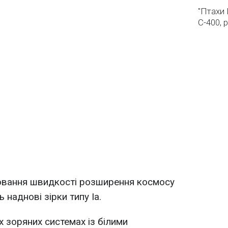
"Птахи 
С-400, 
рювання швидкості розширення космосу
наднові зірки типу Ia.
х зоряних системах із білими