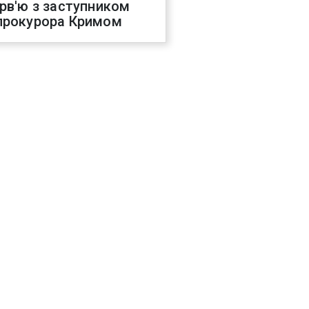
ерв'ю з заступником
прокурора Кримом