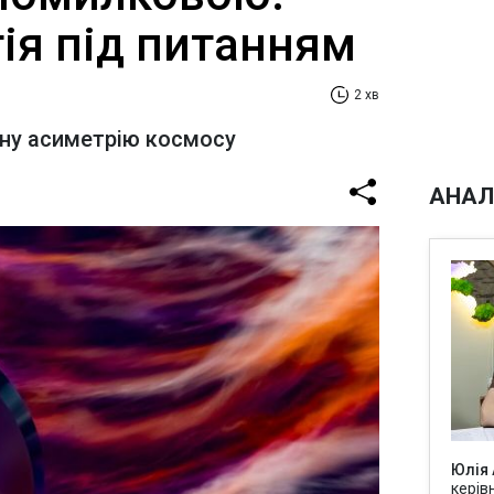
ія під питанням
2 хв
ану асиметрію космосу
АНАЛ
Юлія
керів