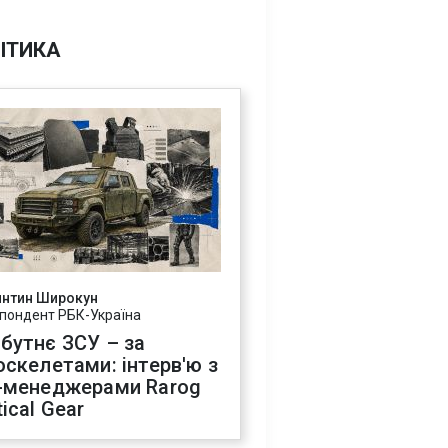
ІТИКА
янтин Широкун
пондент РБК-Україна
бутнє ЗСУ – за
оскелетами: інтерв'ю з
-менеджерами Rarog
ical Gear