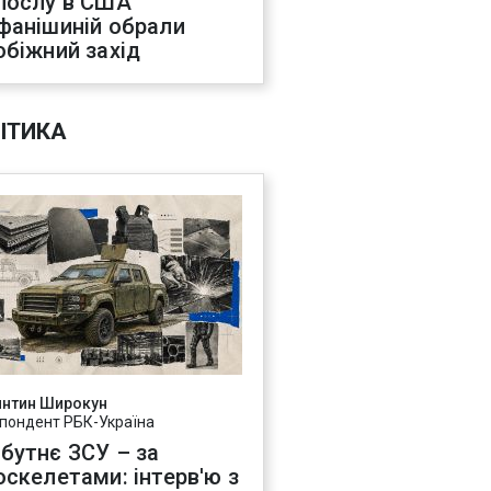
послу в США
фанішиній обрали
обіжний захід
ІТИКА
янтин Широкун
пондент РБК-Україна
бутнє ЗСУ – за
оскелетами: інтерв'ю з