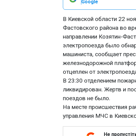
Google
В Киевской области 22 ноя
Фастовского района во вр
направлении Козятин-Фаст
электропоезда было обнар
машиниста, сообщает пре
железнодорожной платфор
отцеплен от электропоезда
В 23:30 отделением пожа
ликвидирован. Жертв и по
поездов не было.
На месте происшествия ра
управления МЧС в Киевско
Не пропустіт