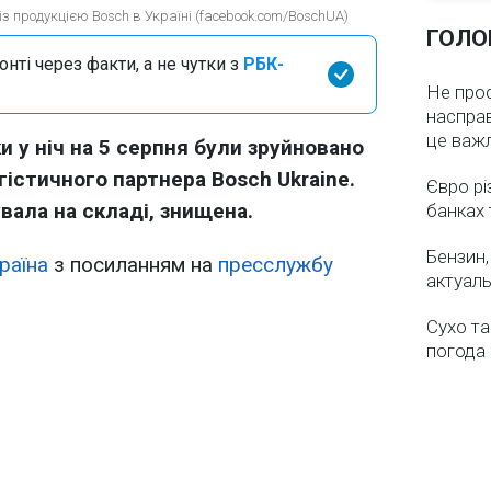
із продукцією Bosch в Україні (facebook.com/BoschUA)
ГОЛО
нті через факти, а не чутки з
РБК-
Не про
насправ
це важ
и у ніч на 5 серпня були зруйновано
істичного партнера Bosch Ukraine.
Євро рі
вала на складі, знищена.
банках 
Бензин,
раїна
з посиланням на
пресслужбу
актуаль
Сухо та
погода 