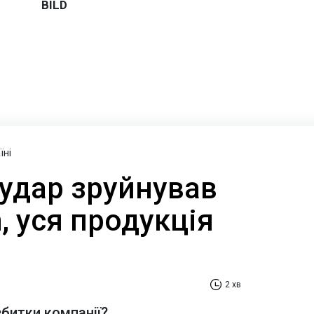
їні
 удар зруйнував
, уся продукція
2 хв
збитки компанії?