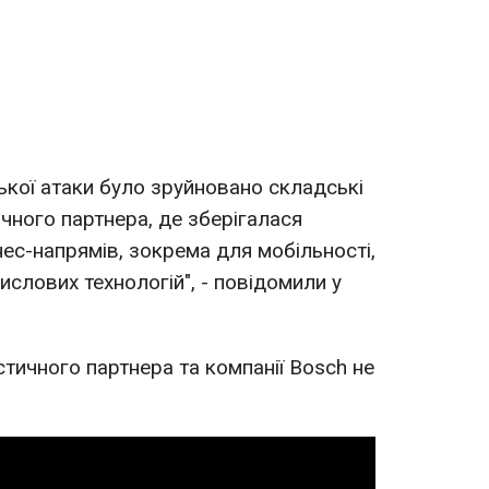
ької атаки було зруйновано складські
чного партнера, де зберігалася
нес-напрямів, зокрема для мобільності,
слових технологій", - повідомили у
істичного партнера та компанії Bosch не