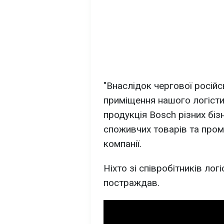
"Внаслідок чергової російс
приміщення нашого логісти
продукція Bosch різних біз
споживчих товарів та проми
компанії.
Ніхто зі співробітників лог
постраждав.