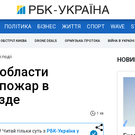
ПОЛІТИКА
БІЗНЕС
ЖИТТЯ
СПОРТ
WAVE
S
ОБСТРІЛ КИЄВА
DRONE DEALS
ОРМУЗЬКА ПРОТОКА
ВІЙНА В УКРАЇНІ
 події
НОВИ
 области
пожар в
зде
1 хв
 Читай тільки суть з
РБК-Україна у