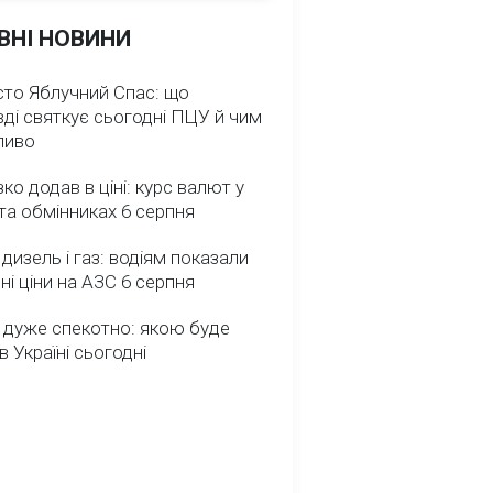
ВНІ НОВИНИ
сто Яблучний Спас: що
ді святкує сьогодні ПЦУ й чим
ливо
зко додав в ціні: курс валют у
та обмінниках 6 серпня
 дизель і газ: водіям показали
ні ціни на АЗС 6 серпня
 дуже спекотно: якою буде
в Україні сьогодні