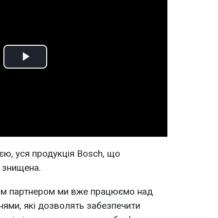
Play
Video
ю, уся продукція Bosch, що
а знищена.
ним партнером ми вже працюємо над
ннями, які дозволять забезпечити