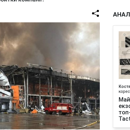
АНАЛ
Кост
корес
Май
екз
топ
Tact