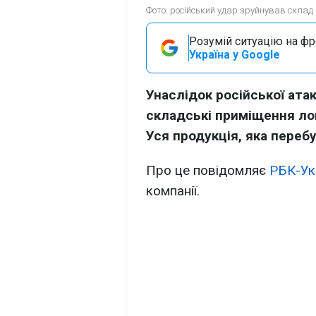
Фото: російський удар зруйнував склад 
Розумій ситуацію на фро
Україна у Google
Унаслідок російської атак
складські приміщення лог
Уся продукція, яка перебу
Про це повідомляє
РБК-Ук
компанії.