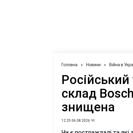
Головна
»
Новини
»
Війна в Укра
Російський
склад Bosch
знищена
12:25 06.08.2026 Чт
Чи є постраждалі та які 