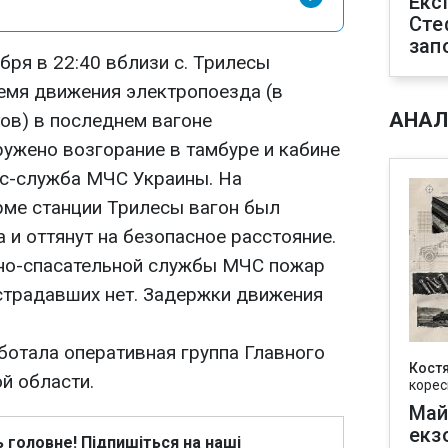
Екс
Сте
зап
бря в 22:40 вблизи с. Трилесы
емя движения электропоезда (в
АНАЛ
ов) в последнем вагоне
ужено возгорание в тамбуре и кабине
сс-служба МЧС Украины. На
ме станции Трилесы вагон был
 и оттянут на безопасное расстояние.
рно-спасательной службы МЧС пожар
страдавших нет. Задержки движения
ботала оперативная группа Главного
Кост
й области.
корес
Май
екз
ь головне! Підпишіться на наші