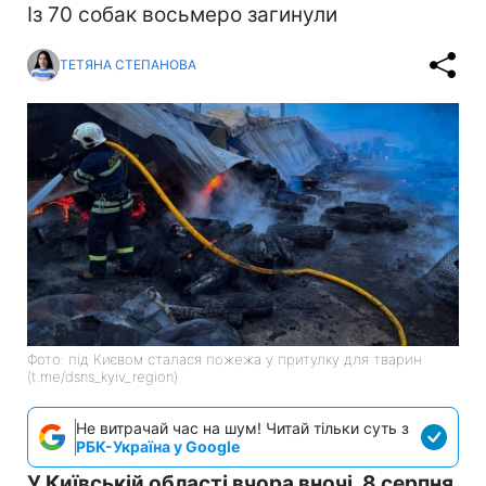
Із 70 собак восьмеро загинули
ТЕТЯНА СТЕПАНОВА
Фото: під Києвом сталася пожежа у притулку для тварин
(t.me/dsns_kyiv_region)
Не витрачай час на шум! Читай тільки суть з
РБК-Україна у Google
У Київській області вчора вночі, 8 серпня,