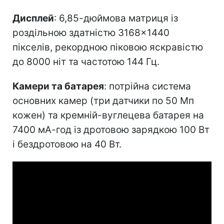
Дисплей
: 6,85-дюймова матриця із
роздільною здатністю 3168×1440
пікселів, рекордною піковою яскравістю
до 8000 ніт та частотою 144 Гц.
Камери та батарея
: потрійна система
основних камер (три датчики по 50 Мп
кожен) та кремній-вуглецева батарея на
7400 мА-год із дротовою зарядкою 100 Вт
і бездротовою на 40 Вт.