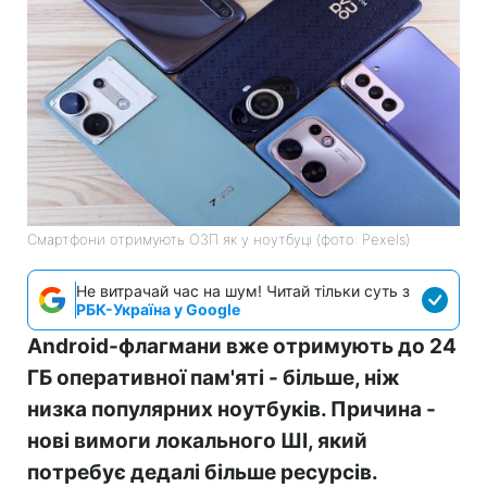
Смартфони отримують ОЗП як у ноутбуці (фото: Pexels)
Не витрачай час на шум! Читай тільки суть з
РБК-Україна у Google
Android-флагмани вже отримують до 24
ГБ оперативної пам'яті - більше, ніж
низка популярних ноутбуків. Причина -
нові вимоги локального ШІ, який
потребує дедалі більше ресурсів.