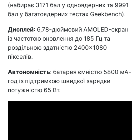
(набирає 3171 бал у одноядерних та 9991
бал у багатоядерних тестах Geekbench).
Дисплей
: 6,78-дюймовий AMOLED-екран
із частотою оновлення до 185 Гц та
роздільною здатністю 2400×1080
пікселів.
Автономність
: батарея ємністю 5800 мА-
год із підтримкою швидкої зарядки
потужністю 65 Вт.