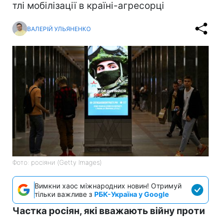
тлі мобілізації в країні-агресорці
ВАЛЕРІЙ УЛЬЯНЕНКО
Фото: росіяни (Getty Images)
Вимкни хаос міжнародних новин! Отримуй
тільки важливе з
РБК-Україна у Google
Частка росіян, які вважають війну проти