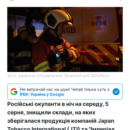
Фото: українські рятувальники (facebook.com DSNSKyiv)
Не витрачай час на шум! Читай тільки суть з
РБК-Україна у Google
Російські окупанти в ніч на середу, 5
серня, знищили склади, на яких
зберігалася продукція компаній Japan
Tobacco International (JTI) та "Імперіал