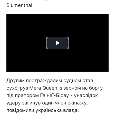
Blumenthal.
Play
Video
Другим постраждалим судном став
сухогруз Mera Queen із зерном на борту
під прапором Гвінеї-Бісау - унаслідок
удару загинув один член екіпажу,
повідомили українська влада.