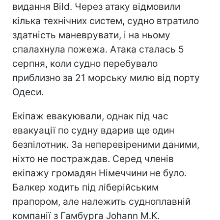
видання Bild. Через атаку відмовили
кілька технічних систем, судно втратило
здатність маневрувати, і на ньому
спалахнула пожежа. Атака сталась 5
серпня, коли судно перебувало
приблизно за 21 морську милю від порту
Одеси.
Екіпаж евакуювали, однак під час
евакуації по судну вдарив ще один
безпілотник. За неперевіреними даними,
ніхто не постраждав. Серед членів
екіпажу громадян Німеччини не було.
Балкер ходить під ліберійським
прапором, але належить судноплавній
компанії з Гамбурга Johann M.K.