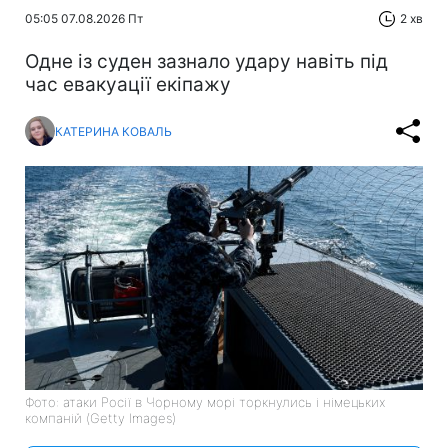
05:05 07.08.2026 Пт
2 хв
Одне із суден зазнало удару навіть під
час евакуації екіпажу
КАТЕРИНА КОВАЛЬ
Фото: атаки Росії в Чорному морі торкнулись і німецьких
компаній (Getty Images)