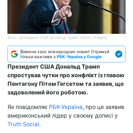
Фото: президент США Дональд Трамп (Getty Images)
Вимкни хаос міжнародних новин! Отримуй
тільки важливе з
РБК-Україна у Google
Президент США Дональд Трамп
спростував чутки про конфлікт із главою
Пентагону Пітом Гегсетом та заявив, що
задоволений його роботою.
Як повідомляє
РБК-Україна
, про це заявив
америконський лідер у своєму дописі у
Truth Social
.