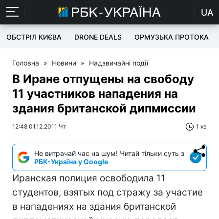
UA
ОБСТРІЛ КИЄВА
DRONE DEALS
ОРМУЗЬКА ПРОТОКА
Головна
»
Новини
»
Надзвичайні події
В Иране отпущены на свободу
11 участников нападения на
здания британской дипмиссии
12:48 01.12.2011 Чт
1 хв
Не витрачай час на шум! Читай тільки суть з
РБК-Україна у Google
Иранская полиция освободила 11
студентов, взятых под стражу за участие
в нападениях на здания британской