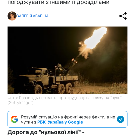
погоджувати з іншими підрозділами
ВАЛЕРІЯ АБАБІНА
Фото: Розповідь сержанта про труднощі на шляху на "нуль"
(GettyImages)
Розумій ситуацію на фронті через факти, а не
чутки з
РБК-Україна у Google
Дорога до "нульової лінії" -