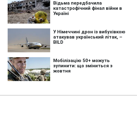
Головна
»
Життя
»
Суспільство
Суд повернув державі
Жовтневий палац у Києві