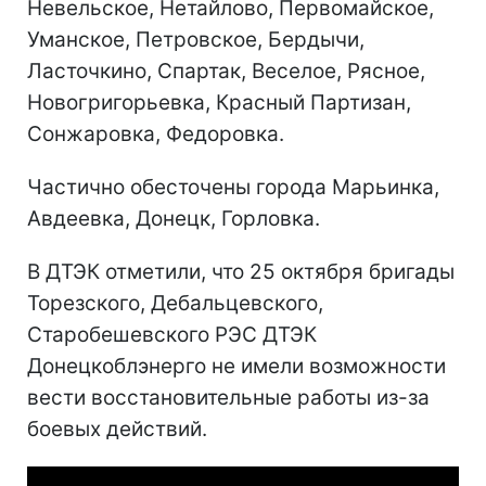
Невельское, Нетайлово, Первомайское,
Уманское, Петровское, Бердычи,
Ласточкино, Спартак, Веселое, Рясное,
Новогригорьевка, Красный Партизан,
Сонжаровка, Федоровка.
Частично обесточены города Марьинка,
Авдеевка, Донецк, Горловка.
В ДТЭК отметили, что 25 октября бригады
Торезского, Дебальцевского,
Старобешевского РЭС ДТЭК
Донецкоблэнерго не имели возможности
вести восстановительные работы из-за
боевых действий.