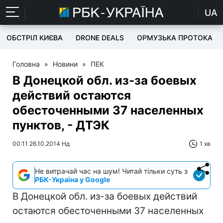
UA
ОБСТРІЛ КИЄВА
DRONE DEALS
ОРМУЗЬКА ПРОТОКА
Головна
»
Новини
»
ПЕК
В Донецкой обл. из-за боевых
действий остаются
обесточенными 37 населенных
пунктов, - ДТЭК
00:11 26.10.2014 Нд
1 хв
Не витрачай час на шум! Читай тільки суть з
РБК-Україна у Google
В Донецкой обл. из-за боевых действий
остаются обесточенными 37 населенных