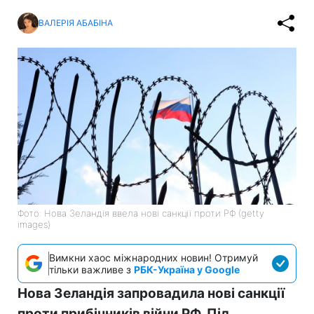
ВАЛЕРІЯ АБАБІНА
Фото: Нова Зеландія ввела нові санкції проти РФ (getty
images)
Вимкни хаос міжнародних новин! Отримуй
тільки важливе з
РБК-Україна у Google
Нова Зеландія запровадила нові санкції
проти прибічників війни РФ. Під