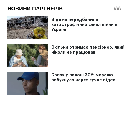
Головна
»
Новини
»
У світі
Продавців з Wildberries