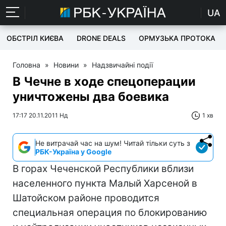
UA
ОБСТРІЛ КИЄВА
DRONE DEALS
ОРМУЗЬКА ПРОТОКА
Головна
»
Новини
»
Надзвичайні події
В Чечне в ходе спецоперации
уничтожены два боевика
17:17 20.11.2011 Нд
1 хв
Не витрачай час на шум! Читай тільки суть з
РБК-Україна у Google
В горах Чеченской Республики вблизи
населенного пункта Малый Харсеной в
Шатойском районе проводится
специальная операция по блокированию