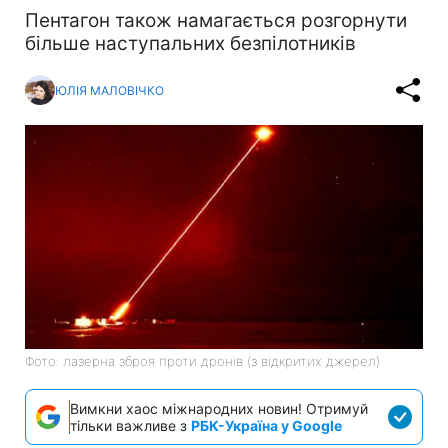
Пентагон також намагається розгорнути
більше наступальних безпілотників
ЮЛІЯ МАЛОВІЧКО
Фото: лазерна зброя проти дронів (з відкритих джерел)
Вимкни хаос міжнародних новин! Отримуй
тільки важливе з
РБК-Україна у Google