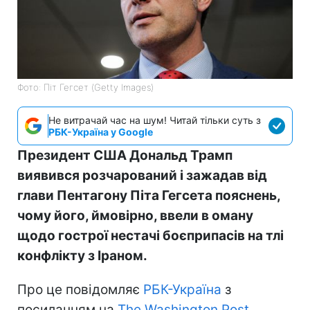
Фото: Піт Гегсет (Getty Images)
Не витрачай час на шум! Читай тільки суть з
РБК-Україна у Google
Президент США Дональд Трамп
виявився розчарований і зажадав від
глави Пентагону Піта Гегсета пояснень,
чому його, ймовірно, ввели в оману
щодо гострої нестачі боєприпасів на тлі
конфлікту з Іраном.
Про це повідомляє
РБК-Україна
з
посиланням на
The Washington Post
.