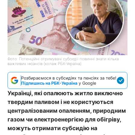
Фото: Потенційні отримувачі субсидії повинні знати кілька
важливих нюансів (колаж РБК-Україна)
Розбираємося в субсидіях та пенсіях за тебе!
Підпишись на РБК-Україна
у Google
Українці, які опалюють житло виключно
твердим паливом і не користуються
централізованим опаленням, природним
газом чи електроенергією для обігріву,
можуть отримати субсидію на