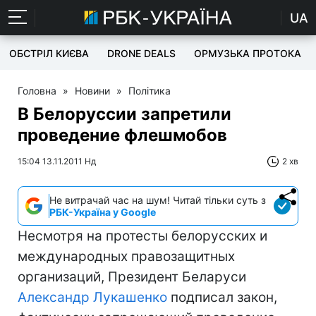
UA
ОБСТРІЛ КИЄВА
DRONE DEALS
ОРМУЗЬКА ПРОТОКА
Головна
»
Новини
»
Політика
В Белоруссии запретили
проведение флешмобов
15:04 13.11.2011 Нд
2 хв
Не витрачай час на шум! Читай тільки суть з
РБК-Україна у Google
Несмотря на протесты белорусских и
международных правозащитных
организаций, Президент Беларуси
Александр Лукашенко
подписал закон,