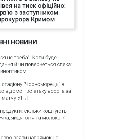
івся на тиск офіційно:
ерв'ю з заступником
прокурора Кримом
ВНІ НОВИНИ
ся не треба". Коли буде
ання й чи повернеться спека:
 синоптиком
 стадіону "Чорноморець" в
що відомо про атаку ворога за
о матчу УПЛ
 продукти: скільки коштують
речка, яйця, олія та молоко 7
 євро взяли напрямок на