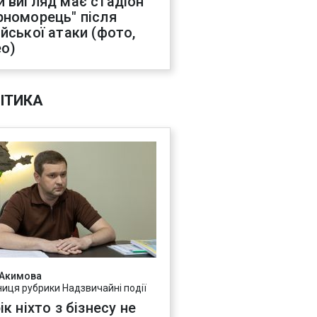
й вигляд має стадіон
рноморець" після
ійської атаки (фото,
ео)
ІТИКА
 Акимова
ниця рубрики Надзвичайні події
ік ніхто з бізнесу не