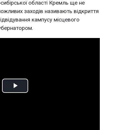
осибірської області Кремль ще не
можливих заходів називають відкриття
відвідування кампусу місцевого
губернатором.
Play
Video