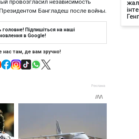
рый провозгласил независимость
жал
інт
л Президентом Бангладеш после войны.
Ген
ь головне! Підпишіться на наші
новлення в Google!
 нас там, де вам зручно!