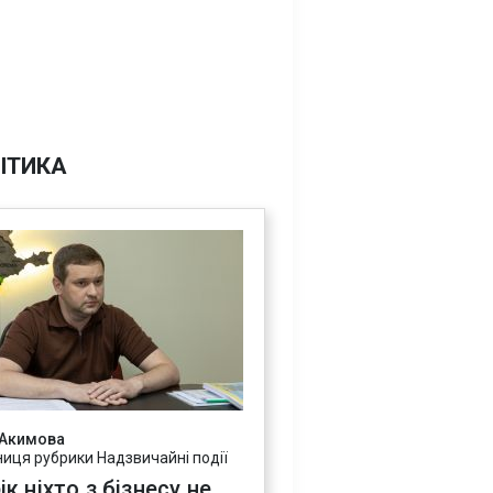
ІТИКА
 Акимова
ниця рубрики Надзвичайні події
ік ніхто з бізнесу не