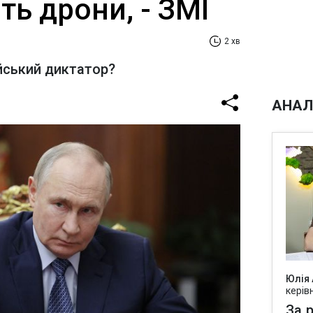
ть дрони, - ЗМІ
2 хв
йський диктатор?
АНАЛ
Юлія
керів
За р