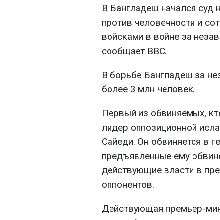
В Бангладеш начался суд 
против человечности и со
войсками в войне за незав
сообщает ВВС.
В борьбе Бангладеш за не
более 3 млн человек.
Первый из обвиняемых, кт
лидер оппозиционной исла
Сайеди. Он обвиняется в г
предъявленные ему обвине
действующие власти в пр
оппонентов.
Действующая премьер-мин