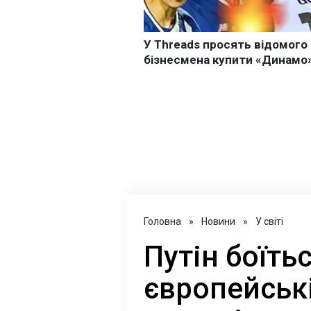
Головна
»
Новини
»
У світі
Путін боїтьс
європейські