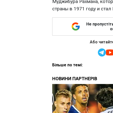
Муджибура Рахмана, кото
страны в 1971 году и ста
Не пропустіт
о
Або читайте
Більше по темі: