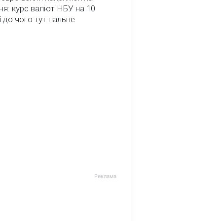
я: курс валют НБУ на 10
і до чого тут пальне