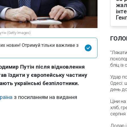
жал
інт
Ген
тін (Getty Images)
ГОЛО
их новин! Отримуй тільки важливе з
"Лякати
похолод
бліц із
одимир Путін після відновлення
тав їздити у європейську частину
Удар по
ають українські безпілотники.
Одесі: 
день д
раїна
з посиланням на видання
Ціни на
хліб, г
серпня
Долар і