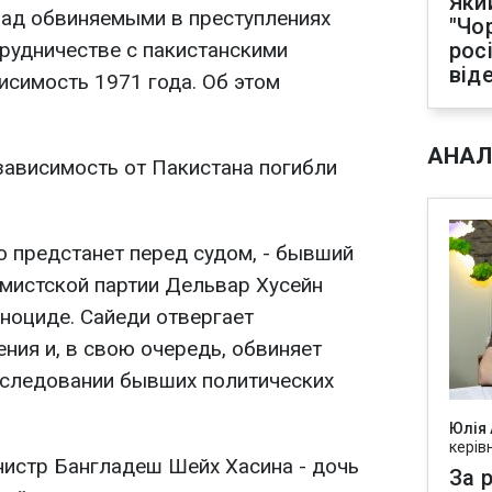
Яки
над обвиняемыми в преступлениях
"Чо
трудничестве с пакистанскими
рос
від
исимость 1971 года. Об этом
АНАЛ
зависимость от Пакистана погибли
о предстанет перед судом, - бывший
мистской партии Дельвар Хусейн
еноциде. Сайеди отвергает
ния и, в свою очередь, обвиняет
еследовании бывших политических
Юлія
керів
истр Бангладеш Шейх Хасина - дочь
За р