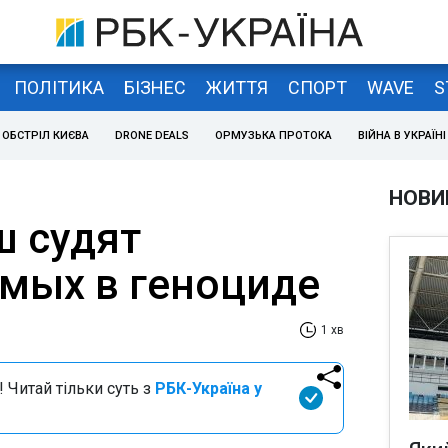
ПОЛІТИКА
БІЗНЕС
ЖИТТЯ
СПОРТ
WAVE
S
ОБСТРІЛ КИЄВА
DRONE DEALS
ОРМУЗЬКА ПРОТОКА
ВІЙНА В УКРАЇНІ
НОВИ
ш судят
мых в геноциде
1 хв
 Читай тільки суть з
РБК-Україна у