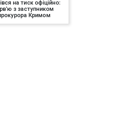
івся на тиск офіційно:
ерв'ю з заступником
прокурора Кримом