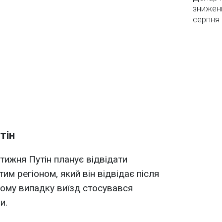
зниженн
серпня 
тін
тижня Путін планує відвідати
им регіоном, який він відвідає після
ному випадку виїзд стосувався
и.