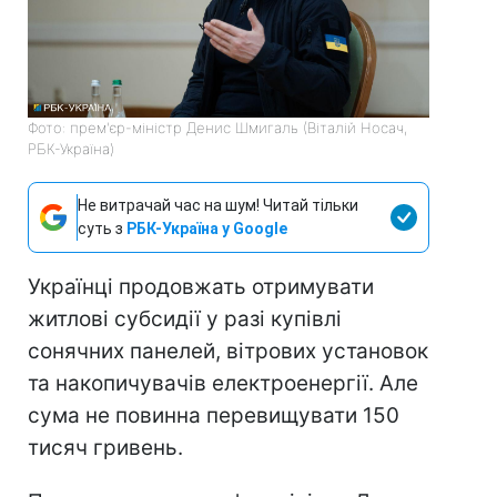
Фото: прем'єр-міністр Денис Шмигаль (Віталій Носач,
РБК-Україна)
Не витрачай час на шум! Читай тільки
суть з
РБК-Україна у Google
Українці продовжать отримувати
житлові субсидії у разі купівлі
сонячних панелей, вітрових установок
та накопичувачів електроенергії. Але
сума не повинна перевищувати 150
тисяч гривень.