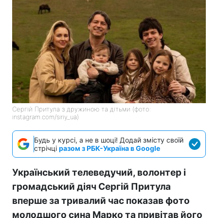
Сергій Притула з дружиною та дітьми (фото:
instagram.com/siriy_ua)
Будь у курсі, а не в шоці! Додай змісту своїй
стрічці
разом з РБК-Україна в Google
Український телеведучий, волонтер і
громадський діяч Сергій Притула
вперше за тривалий час показав фото
молодшого сина Марко та привітав його