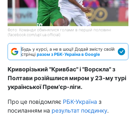
Фото: Команди обмінялися голами в першій половині
(facebook.com/upl.ua.official)
Будь у курсі, а не в шоці! Додай змісту своїй
стрічці
разом з РБК-Україна в Google
Криворізький "Кривбас" і "Ворскла" з
Полтави розійшлися миром у 23-му турі
української Прем'єр-ліги.
Про це повідомляє
РБК-Україна
з
посиланням на
результат поєдинку
.