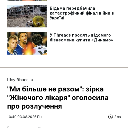
Шоу бізнес
»
"Ми більше не разом": зірка
"Жіночого лікаря" оголосила
про розлучення
10:40 03.08.2026 Пн
2 хв