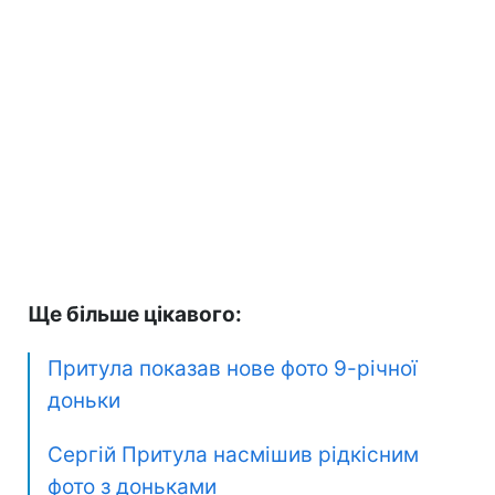
Ще більше цікавого:
Притула показав нове фото 9-річної
доньки
Сергій Притула насмішив рідкісним
фото з доньками