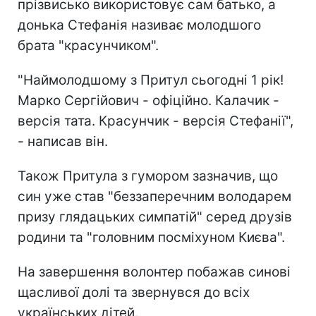
прізвисько використовує сам батько, а
донька Стефанія називає молодшого
брата "красунчиком".
"Наймолодшому з Притул сьогодні 1 рік!
Марко Сергійович - офіційно. Калачик -
версія тата. Красунчик - версія Стефанії",
- написав він.
Також Притула з гумором зазначив, що
син уже став "беззаперечним володарем
призу глядацьких симпатій" серед друзів
родини та "головним посміхуном Києва".
На завершення волонтер побажав синові
щасливої долі та звернувся до всіх
українських дітей.