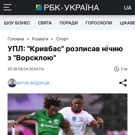
UA
ШОУ БІЗНЕС
СВЯТА
ПОРАДИ
ГОРОСКОПИ
ЦІКАВ
Головна
»
Розваги
»
Спорт
УПЛ: "Кривбас" розписав нічию
з "Ворсклою"
20:26 08.04.2024 Пн
2 хв
АНТОН ФЕДОРЦІВ