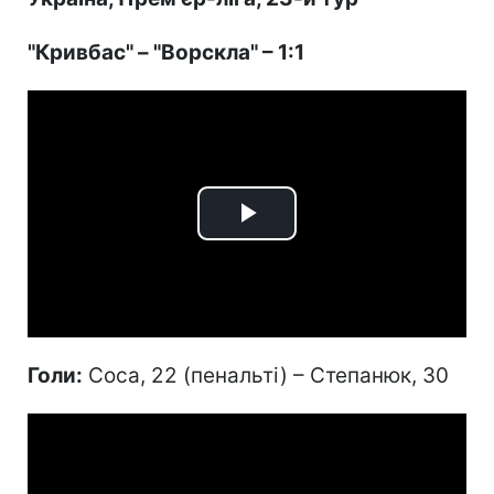
"Кривбас" – "Ворскла" – 1:1
Play
Video
Голи:
Соса, 22 (пенальті) – Степанюк, 30