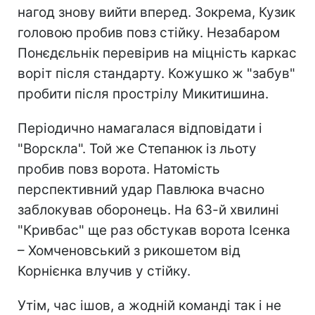
нагод знову вийти вперед. Зокрема, Кузик
головою пробив повз стійку. Незабаром
Понєдєльнік перевірив на міцність каркас
воріт після стандарту. Кожушко ж "забув"
пробити після прострілу Микитишина.
Періодично намагалася відповідати і
"Ворскла". Той же Степанюк із льоту
пробив повз ворота. Натомість
перспективний удар Павлюка вчасно
заблокував оборонець. На 63-й хвилині
"Кривбас" ще раз обстукав ворота Ісенка
– Хомченовський з рикошетом від
Корнієнка влучив у стійку.
Утім, час ішов, а жодній команді так і не