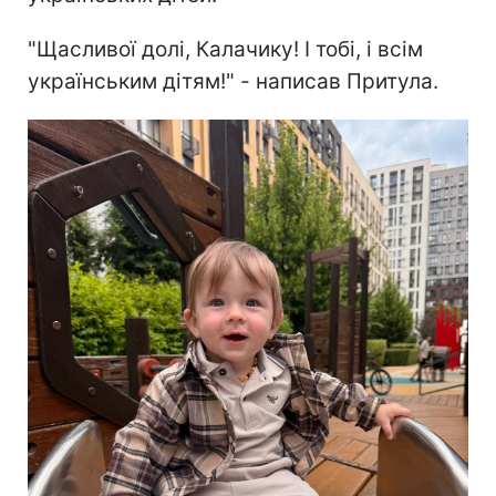
"Щасливої долі, Калачику! І тобі, і всім
українським дітям!" - написав Притула.