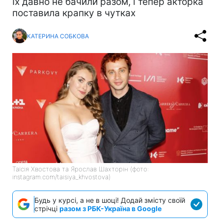
Їх давно не бачили разом, і тепер акторка
поставила крапку в чутках
КАТЕРИНА СОБКОВА
Таїсія Хвостова та Ярослав Шахторін (фото:
instagram.com/taisiya_khvostova)
Будь у курсі, а не в шоці! Додай змісту своїй
стрічці
разом з РБК-Україна в Google