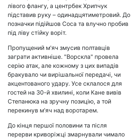
лівого флангу, а центрбек Хрипчук
підставив руку – одинадцятиметровий. До
позначки підійшов Соса та влучно пробив
під ліву стійку воріт.
Пропущений м'яч змусив полтавців
заграти активніше. "Ворскла" провела
серію атак, але кожному з цих випадів
бракувало чи вирішальної передачі, чи
акцентованого удару. Усе склалося для
гостей на 30-й хвилині, коли Кане вивів
Степанюка на зручну позицію, а той
перекинув м'яч над воротарем.
До кінця першої половини та після
перерви криворіжці змарнували чимало