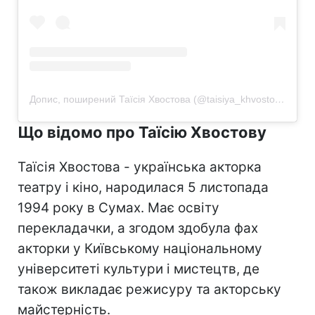
Допис, поширений Таїсія Хвостова (@taisiya_khvostova)
Що відомо про Таїсію Хвостову
Таїсія Хвостова - українська акторка
театру і кіно, народилася 5 листопада
1994 року в Сумах. Має освіту
перекладачки, а згодом здобула фах
акторки у Київському національному
університеті культури і мистецтв, де
також викладає режисуру та акторську
майстерність.