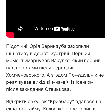
Підопічні Юрія Вернидуба захопили
ініціативу в дебюті зустрічі. Перший
момент змарнував Вакулко, який пробив
над воротами після передачі
Хомченовського. А згодом Понєдєльнік не
реалізував вихід віч-на-віч із Ісенком
після закидання Стецькова.
Відкрити рахунок "Кривбасу" вдалося на
екваторі тайму. Кожушко прострілив із