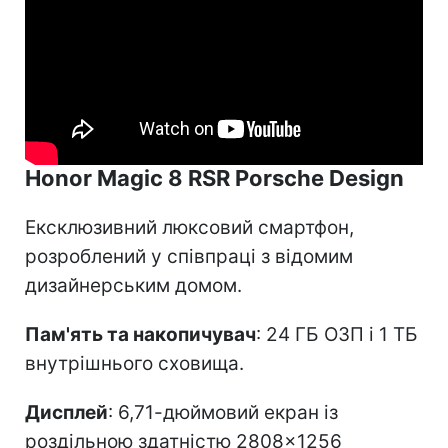
Honor Magic 8 RSR Porsche Design
Ексклюзивний люксовий смартфон,
розроблений у співпраці з відомим
дизайнерським домом.
Пам'ять та накопичувач
: 24 ГБ ОЗП і 1 ТБ
внутрішнього сховища.
Дисплей
: 6,71-дюймовий екран із
роздільною здатністю 2808×1256