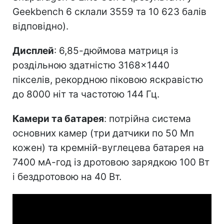
Geekbench 6 склали 3559 та 10 623 балів
відповідно).
Дисплей
: 6,85-дюймова матриця із
роздільною здатністю 3168×1440
пікселів, рекордною піковою яскравістю
до 8000 ніт та частотою 144 Гц.
Камери та батарея
: потрійна система
основних камер (три датчики по 50 Мп
кожен) та кремній-вуглецева батарея на
7400 мА-год із дротовою зарядкою 100 Вт
і бездротовою на 40 Вт.