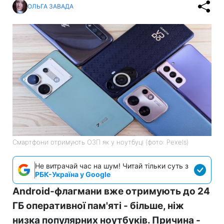
ОЛЬГА ЗАВАДА
Смартфони отримують ОЗП як у ноутбуці (фото: Pexels)
Не витрачай час на шум! Читай тільки суть з
РБК-Україна у Google
Android-флагмани вже отримують до 24
ГБ оперативної пам'яті - більше, ніж
низка популярних ноутбуків. Причина -