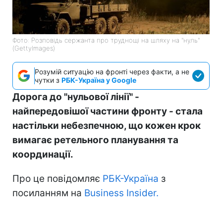
Фото: Розповідь сержанта про труднощі на шляху на "нуль"
(GettyImages)
Розумій ситуацію на фронті через факти, а не
чутки з
РБК-Україна у Google
Дорога до "нульової лінії" -
найпередовішої частини фронту - стала
настільки небезпечною, що кожен крок
вимагає ретельного планування та
координації.
Про це повідомляє
РБК-Україна
з
посиланням на
Business Insider.