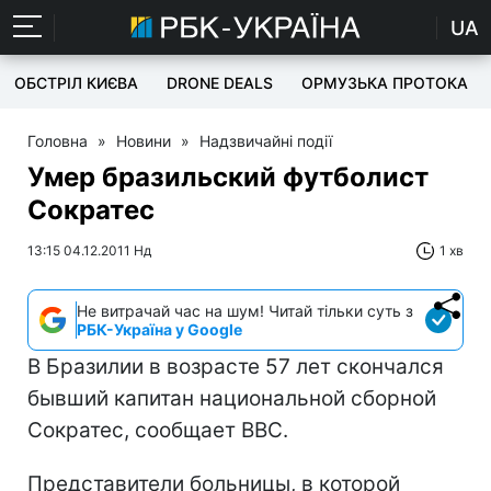
UA
ОБСТРІЛ КИЄВА
DRONE DEALS
ОРМУЗЬКА ПРОТОКА
Головна
»
Новини
»
Надзвичайні події
Умер бразильский футболист
Сократес
13:15 04.12.2011 Нд
1 хв
Не витрачай час на шум! Читай тільки суть з
РБК-Україна у Google
В Бразилии в возрасте 57 лет скончался
бывший капитан национальной сборной
Сократес, сообщает BBC.
Представители больницы, в которой