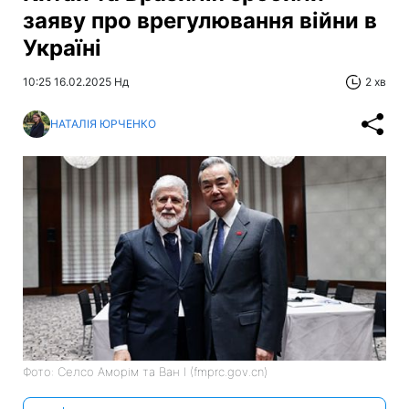
заяву про врегулювання війни в
Україні
10:25 16.02.2025 Нд
2 хв
НАТАЛІЯ ЮРЧЕНКО
Фото: Селсо Аморім та Ван І (fmprc.gov.cn)