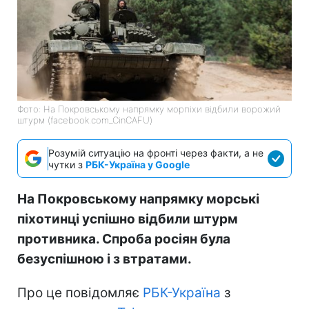
Фото: На Покровському напрямку морпіхи відбили ворожий
штурм (facebook.com_CinCAFU)
Розумій ситуацію на фронті через факти, а не
чутки з
РБК-Україна у Google
На Покровському напрямку морські
піхотинці успішно відбили штурм
противника. Спроба росіян була
безуспішною і з втратами.
Про це повідомляє
РБК-Україна
з