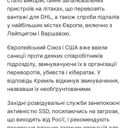
стало використання запалювальних
пристроїв на літаках, що перевозять
вантажі для DHL, а також спроби підпалів
у найбільших містах Європи, включно з
Лейпцигом і Варшавою.
Європейський Союз і США вже ввели
санкції проти деяких співробітників
підрозділу, звинувачуючи їх в організації
переворотів, убивств і кібератак. У
відповідь Кремль відкинув звинувачення,
назвавши їх необґрунтованими.
Західні розвідувальні служби занепокоєні
активністю SSD, посилаючись на загрози,
що виходять від Росії, і рекомендують
посилення власних таємних операцій для