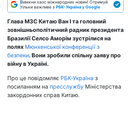
Вимкни хаос міжнародних новин! Отримуй
тільки важливе з
РБК-Україна у Google
Глава МЗС Китаю Ван І та головний
зовнішньополітичний радник президента
Бразилії Селсо Аморім зустрілися на
полях
Мюнхенської конференції з
безпеки
. Вони зробили спільну заяву про
війну в Україні.
Про це повідомляє
РБК-Україна
з
посиланням на
пресслужбу
Міністерства
закордонних справ Китаю.