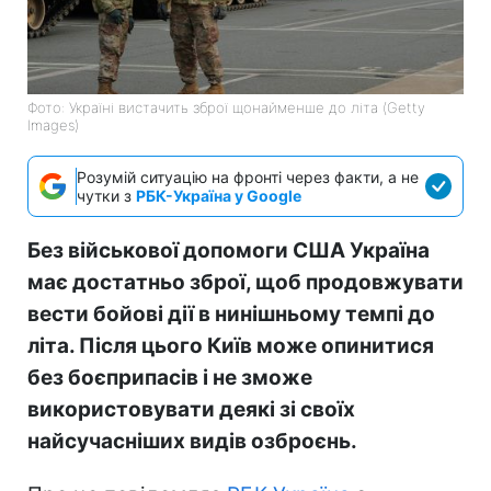
Фото: Україні вистачить зброї щонайменше до літа (Getty
Images)
Розумій ситуацію на фронті через факти, а не
чутки з
РБК-Україна у Google
Без військової допомоги США Україна
має достатньо зброї, щоб продовжувати
вести бойові дії в нинішньому темпі до
літа. Після цього Київ може опинитися
без боєприпасів і не зможе
використовувати деякі зі своїх
найсучасніших видів озброєнь.