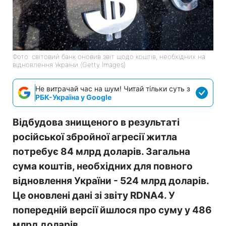
Фото: світовий банк оновив звіт щодо коштів, необхідних на
відновлення України (Getty Images)
Не витрачай час на шум! Читай тільки суть з
РБК-Україна у Google
Відбудова знищеного в результаті
російської збройної агресії житла
потребує 84 млрд доларів. Загальна
сума коштів, необхідних для повного
відновлення України - 524 млрд доларів.
Це оновлені дані зі звіту RDNA4. У
попередній версії йшлося про суму у 486
млрд доларів.