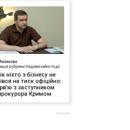
 Акимова
ниця рубрики Надзвичайні події
ік ніхто з бізнесу не
івся на тиск офіційно:
ерв'ю з заступником
прокурора Кримом