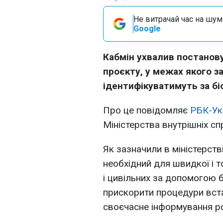
Не витрачай час на шум!
Google
Кабмін ухвалив постанов
проєкту, у межах якого за
ідентифікуватимуть за б
Про це повідомляє
РБК-Ук
Міністерства внутрішніх сп
Як зазначили в міністерств
необхідний для швидкої і т
і цивільних за допомогою 
прискорити процедури вст
своєчасне інформування р