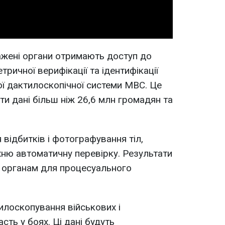
ажені органи отримають доступ до
тричної верифікації та ідентифікації
ї дактилоскопічної системи МВС. Це
ти дані більш ніж 26,6 млн громадян та
відбитків і фотографування тіл,
їхню автоматичну перевірку. Результати
 органам для процесуального
илоскопування військових і
асть у боях. Ці дані будуть