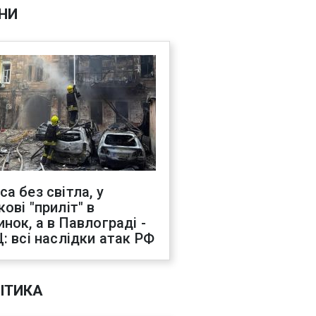
НИ
са без світла, у
ові "приліт" в
инок, а в Павлограді -
Ц: всі наслідки атак РФ
ІТИКА