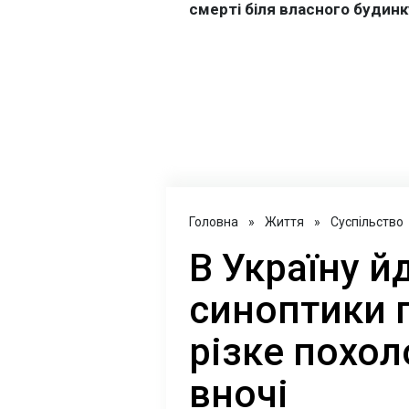
Головна
»
Життя
»
Суспільство
В Україну й
синоптики 
різке похо
вночі