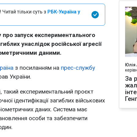
 Читай тільки суть з
РБК-Україна у
у про запуск експериментального
гиблих унаслідок російської агресії
іометричними даними.
Юлія
раїна
з посиланням на
прес-службу
керів
рав України.
За р
жал
і, такий експериментальний проєкт
інт
Ген
очної ідентифікації загиблих військових
біометричних даних. Система має
ановлення особи та забезпечити
один.