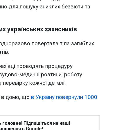
но для пошуку зниклих безвісти та
их українських захисників
одноразово повертала тіла загиблих
тів.
фахівці проводять процедуру
 судово-медичні розтини, роботу
 перевірку кожної деталі.
о відомо, що
в Україну повернули 1000
ь головне! Підпишіться на наші
новлення в Google!