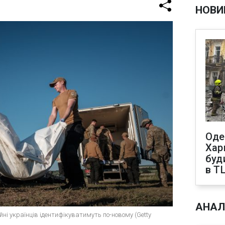
НОВИ
Оде
Харк
буд
в Т
АНАЛ
йні українців ідентифікуватимуть по-новому (Getty