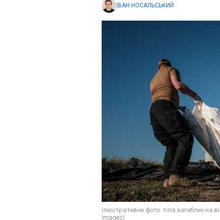
ІВАН НОСАЛЬСЬКИЙ
Ілюстративне фото: тіла загиблих на ві
Images)