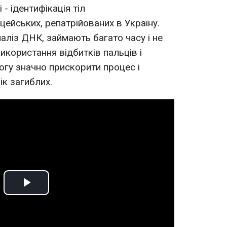
- ідентифікація тіл
цейських, репатрійованих в Україну.
наліз ДНК, займають багато часу і не
икористання відбитків пальців і
гу значно прискорити процес і
ік загиблих.
Play
Video