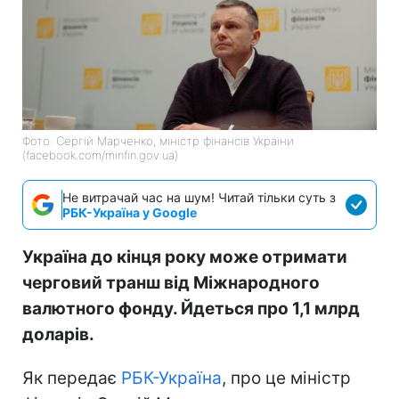
Фото: Сергій Марченко, міністр фінансів України
(facebook.com/minfin.gov.ua)
Не витрачай час на шум! Читай тільки суть з
РБК-Україна у Google
Україна до кінця року може отримати
черговий транш від Міжнародного
валютного фонду. Йдеться про 1,1 млрд
доларів.
Як передає
РБК-Україна
, про це міністр