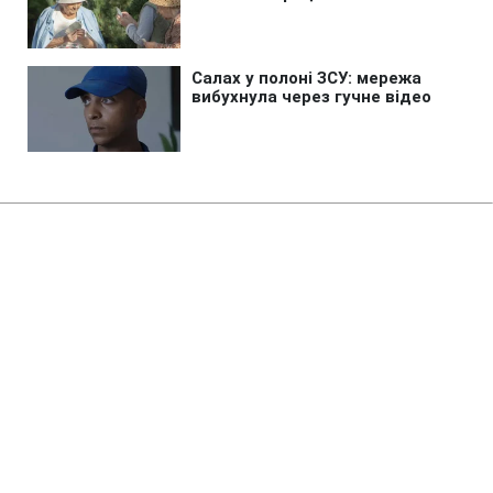
Головна
»
Бізнес
»
Енергетика
Без змін прайс-кепів вечірній
імпорт електроенергії стане
неможливим, - нардеп
15:58 28.11.2024 Чт
2 хв
ОЛЕКСАНДР МОРОЗ