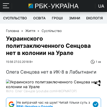
UA
СУСПІЛЬСТВО
ОСВІТА
ГРОШІ
ЗМІНИ
ЕКОЛОГІЯ
Головна
»
Життя
»
Суспільство
Украинского
политзаключенного Сенцова
нет в колонии на Урале
15:56 27.02.2018 Вт
1 хв
Олега Сенцова нет в ИК-8 в Лабытнанги
Фото: Олег Сенцов (youtube.comІНФОРМАТОР)
Не витрачай час на шум! Читай тільки суть з
РБК-Україна у Google