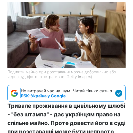
Поділити майно при розставанні можна добровільно або
через суд (фото ілюстративне: Getty Images)
Не витрачай час на шум! Читай тільки суть з
РБК-Україна у Google
Тривале проживання в цивільному шлюбі
- "без штампа" - дає українцям право на
спільне майно. Проте довести його в суді
при розставанні може бути непросто.