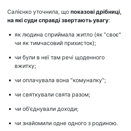
Салієнко уточнила, що
показові дрібниці,
на які суди справді звертають увагу
:
як людина сприймала житло (як "своє"
чи як тимчасовий прихисток);
чи були в неї там речі щоденного
вжитку;
чи оплачувала вона "комуналку";
чи святкували свята разом;
чи об'єднували доходи;
чи знайомили одне одного з родиною.