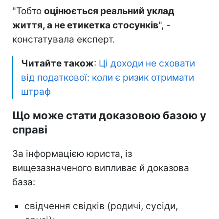
"Тобто
оцінюється реальний уклад
життя, а не етикетка стосунків
", -
констатувала експерт.
Читайте також
:
Ці доходи не сховати
від податкової: коли є ризик отримати
штраф
Що може стати доказовою базою у
справі
За інформацією юриста, із
вищезазначеного випливає й доказова
база:
свідчення свідків (родичі, сусіди,