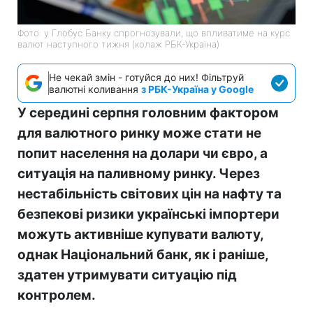
Фото: у Глобус Банку спрогнозували, що впливатиме на курс
валют наступного тижня (колаж РБК-Україна)
Не чекай змін - готуйся до них! Фільтруй
валютні коливання
з РБК-Україна у Google
У середині серпня головним фактором
для валютного ринку може стати не
попит населення на долари чи євро, а
ситуація на паливному ринку. Через
нестабільність світових цін на нафту та
безпекові ризики українські імпортери
можуть активніше купувати валюту,
однак Національний банк, як і раніше,
здатен утримувати ситуацію під
контролем.