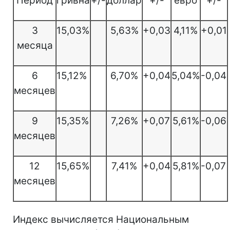
Период
гривна
+/-
доллар
+/-
евро
+/-
3
15,03%
5,63%
+0,03
4,11%
+0,01
месяца
6
15,12%
6,70%
+0,04
5,04%
-0,04
месяцев
9
15,35%
7,26%
+0,07
5,61%
-0,06
месяцев
12
15,65%
7,41%
+0,04
5,81%
-0,07
месяцев
Индекс вычисляется Национальным