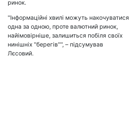
ринок.
''Інформаційні хвилі можуть накочуватися
одна за одною, проте валютний ринок,
найімовірніше, залишиться побіля своїх
нинішніх ''берегів'''', – підсумував
Лєсовий.