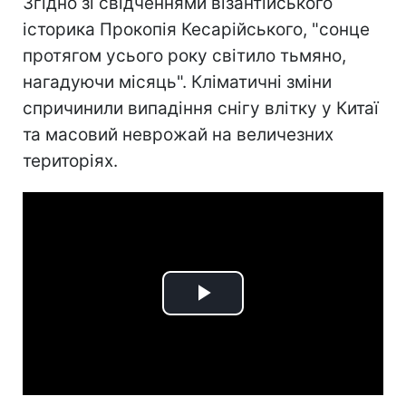
Згідно зі свідченнями візантійського
історика Прокопія Кесарійського, "сонце
протягом усього року світило тьмяно,
нагадуючи місяць". Кліматичні зміни
спричинили випадіння снігу влітку у Китаї
та масовий неврожай на величезних
територіях.
Play
Video