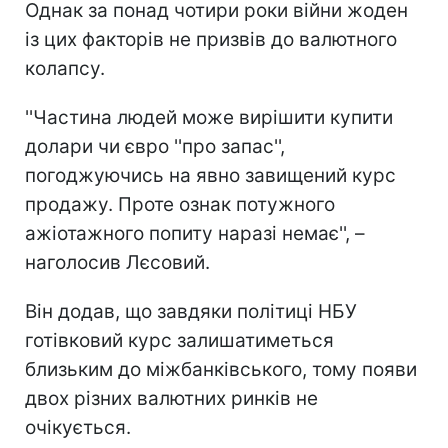
Однак за понад чотири роки війни жоден
із цих факторів не призвів до валютного
колапсу.
''Частина людей може вирішити купити
долари чи євро ''про запас'',
погоджуючись на явно завищений курс
продажу. Проте ознак потужного
ажіотажного попиту наразі немає'', –
наголосив Лєсовий.
Він додав, що завдяки політиці НБУ
готівковий курс залишатиметься
близьким до міжбанківського, тому появи
двох різних валютних ринків не
очікується.