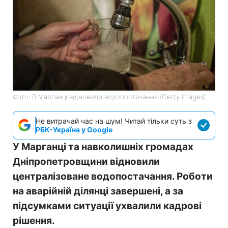
Фото: В Марганці відновили водопостачання (Getty Images)
Не витрачай час на шум! Читай тільки суть з
РБК-Україна у Google
У Марганці та навколишніх громадах
Дніпропетровщини відновили
централізоване водопостачання. Роботи
на аварійній ділянці завершені, а за
підсумками ситуації ухвалили кадрові
рішення.