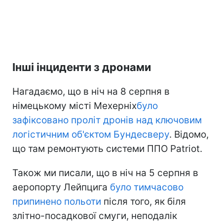
Інші інциденти з дронами
Нагадаємо, що в ніч на 8 серпня в
німецькому місті Мехерніх
було
зафіксовано проліт дронів над ключовим
логістичним об'єктом Бундесверу
. Відомо,
що там ремонтують системи ППО Patriot.
Також ми писали, що в ніч на 5 серпня в
аеропорту Лейпцига
було тимчасово
припинено польоти
після того, як біля
злітно-посадкової смуги, неподалік