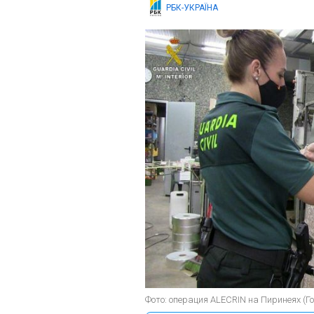
РБК-УКРАЇНА
Фото: операция ALECRIN на Пиринеях (