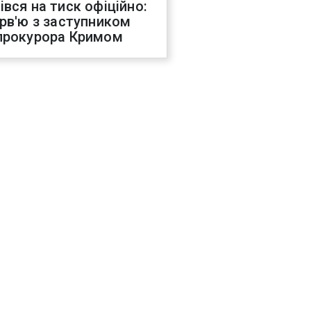
івся на тиск офіційно:
ерв'ю з заступником
прокурора Кримом