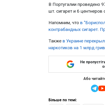
В Португалии проведено 97
шт. сигарет и 6 центнеров 
Напомним, что
в "Бориспо
контрабандных сигарет. П
Также
в Украине перекры
наркотиков на 1 млрд гри
Не пропустіт
о
Або читайте
Більше по темі: