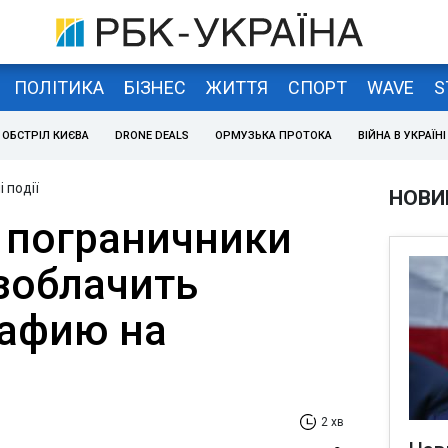
ПОЛІТИКА
БІЗНЕС
ЖИТТЯ
СПОРТ
WAVE
S
ОБСТРІЛ КИЄВА
DRONE DEALS
ОРМУЗЬКА ПРОТОКА
ВІЙНА В УКРАЇНІ
 події
НОВИ
 пограничники
зоблачить
афию на
2 хв