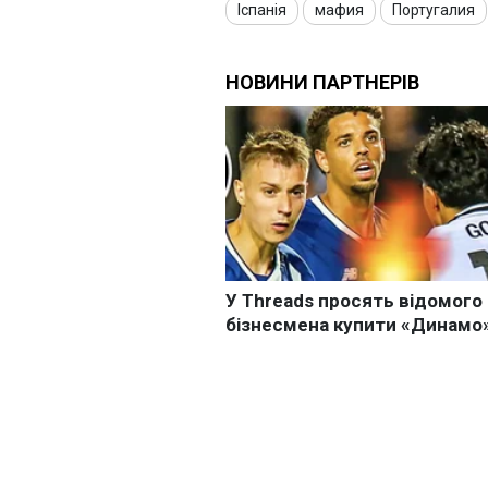
Іспанія
мафия
Португалия