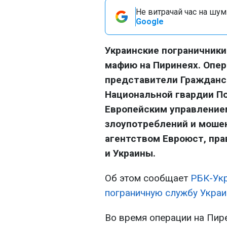
Не витрачай час на шум!
Google
Украинские пограничники
мафию на Пиринеях. Опе
представители Гражданс
Национальной гвардии По
Европейским управление
злоупотреблений и моше
агентством Евроюст, пр
и Украины.
Об этом сообщает
РБК-Ук
пограничную службу Укра
Во время операции на Пир