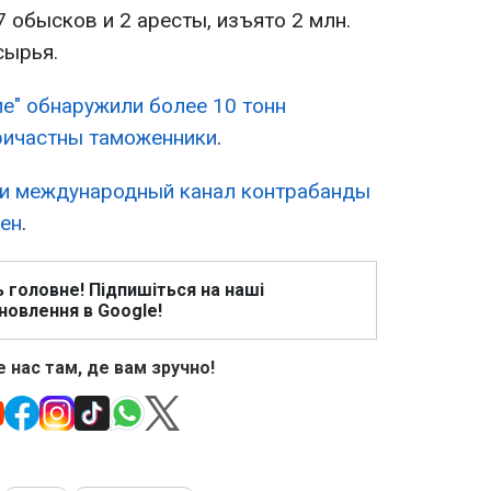
 обысков и 2 аресты, изъято 2 млн.
сырья.
ле" обнаружили более 10 тонн
ричастны таможенники
.
ли международный канал контрабанды
вен
.
ь головне! Підпишіться на наші
новлення в Google!
 нас там, де вам зручно!