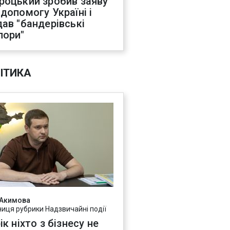
роцький зробив заяву
 допомогу Україні і
дав "бандерівські
пори"
ІТИКА
 Акимова
ниця рубрики Надзвичайні події
ік ніхто з бізнесу не