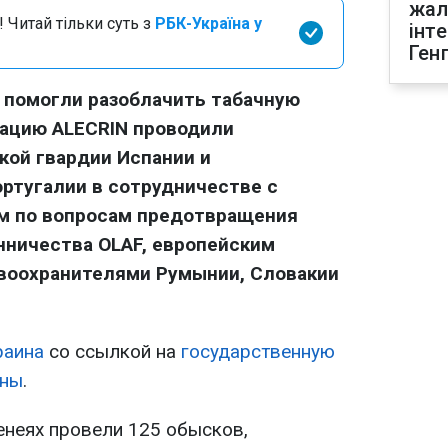
жал
 Читай тільки суть з
РБК-Україна у
інт
Ген
 помогли разоблачить табачную
рацию ALECRIN проводили
кой гвардии Испании и
ртугалии в сотрудничестве с
м по вопросам предотвращения
нничества OLAF, европейским
авоохранителями Румынии, Словакии
раина
со ссылкой на
государственную
ины
.
енеях провели 125 обысков,