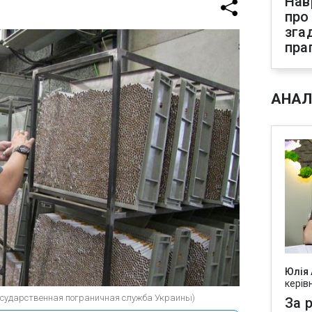
Нав
про
зга
пра
АНАЛ
Юлія
керів
Государственная пограничная служба Украины)
За р