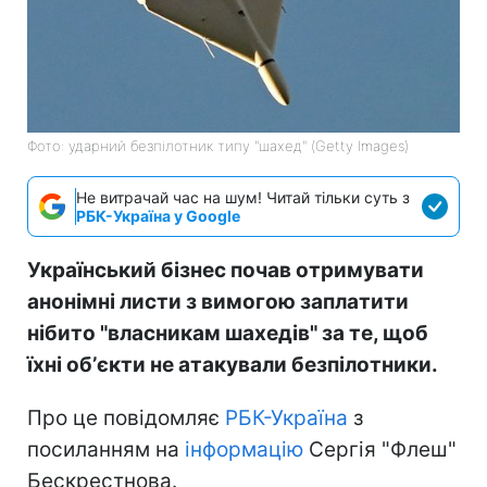
Фото: ударний безпілотник типу "шахед" (Getty Images)
Не витрачай час на шум! Читай тільки суть з
РБК-Україна у Google
Український бізнес почав отримувати
анонімні листи з вимогою заплатити
нібито "власникам шахедів" за те, щоб
їхні обʼєкти не атакували безпілотники.
Про це повідомляє
РБК-Україна
з
посиланням на
інформацію
Сергія "Флеш"
Бескрестнова.