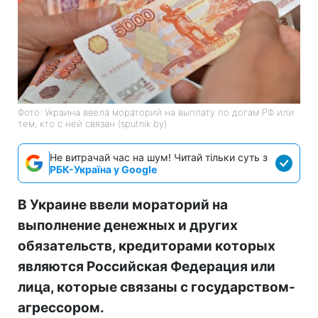
Фото: Украина ввела мораторий на выплату по догам РФ или
тем, кто с ней связан (sputnik by)
Не витрачай час на шум! Читай тільки суть з
РБК-Україна у Google
В Украине ввели мораторий на
выполнение денежных и других
обязательств, кредиторами которых
являются Российская Федерация или
лица, которые связаны с государством-
агрессором.