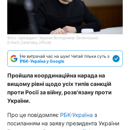
Фото: президент України Володимир Зеленський
(t.me/V_Zelenskiy_official)
Не витрачай час на шум! Читай тільки суть з
РБК-Україна у Google
Пройшла координаційна нарада на
вищому рівні щодо усіх типів санкцій
проти Росії за війну, розв'язану проти
України.
Про це повідомляє
РБК-Україна
з
посиланням на заяву президента України