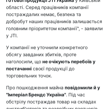
готової продукції JTI Україна
у Київській
області. Серед працівників компанії
постраждалих немає, безпека та
добробут наших працівників залишається
головним пріоритетом компанії", - заявили
у JTI.
У компанії не уточнили конкретного
обсягу завданих збитків, проте
наголосили, що
не очікують перебоїв у
постачанні
своєї продукції до
торговельних точок.
Про пошкодження майна
повідомили й у
"Імперіал Брендс Україна"
. Під час
обстрілу постраждав товар на складах
дистриб'юторів та роздрібних партнерів