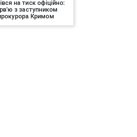
івся на тиск офіційно:
ерв'ю з заступником
прокурора Кримом