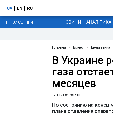
UA
EN
RU
НОВИНИ
АНАЛІТИКА
ПТ, 07 СЕРПНЯ
Головна
»
Бізнес
»
Енергетика
В Украине 
газа отстае
месяцев
17:14 01.04.2016 Пт
По состоянию на конец 
плана отделения операто