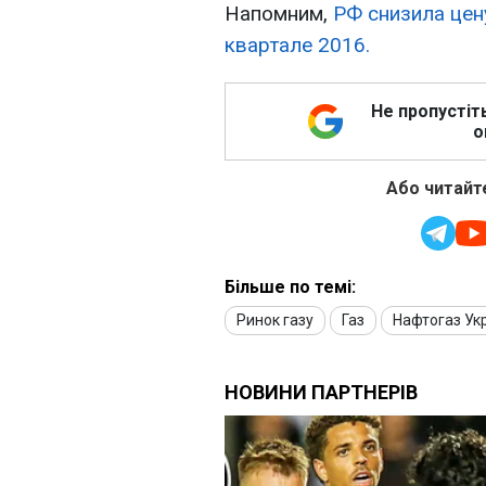
Напомним,
РФ снизила цен
квартале 2016.
Не пропустіт
о
Або читайте
Більше по темі:
Ринок газу
Газ
Нафтогаз Ук