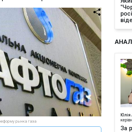
Яки
"Чо
рос
від
АНАЛ
Юлія
керів
 реформу рынка газа
За р