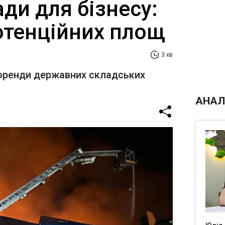
ди для бізнесу:
потенційних площ
3 хв
оренди державних складських
АНАЛ