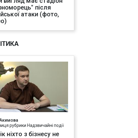
й вигляд має стадіон
рноморець" після
ійської атаки (фото,
ео)
ІТИКА
 Акимова
ниця рубрики Надзвичайні події
ік ніхто з бізнесу не