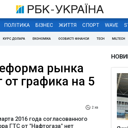
ПОЛІТИКА
БІЗНЕС
ЖИТТЯ
СПОРТ
WAVE
S
КУРС ДОЛАРА
ЕКОНОМІКА
ОСОБИСТІ ФІНАНСИ
TECH
MILTECH
НОВИ
реформа рынка
т от графика на 5
2 хв
марта 2016 года согласованного
ра ГТС от "Нафтогаза" нет