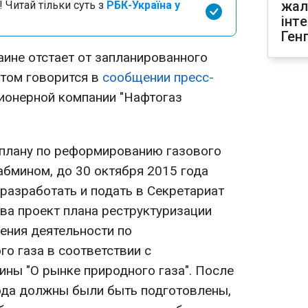
жал
 Читай тільки суть з
РБК-Україна у
інт
Ген
аине отстает от запланированного
этом говорится в
сообщении пресс-
ионерной компании "Нафтогаз
 плану по реформированию газового
абмином, до 30 октября 2015 года
разработать и подать в Секретариат
ва проект плана реструктуризации
ения деятельности по
о газа в соответствии с
ины "О рынке природного газа". После
года должны были быть подготовлены,