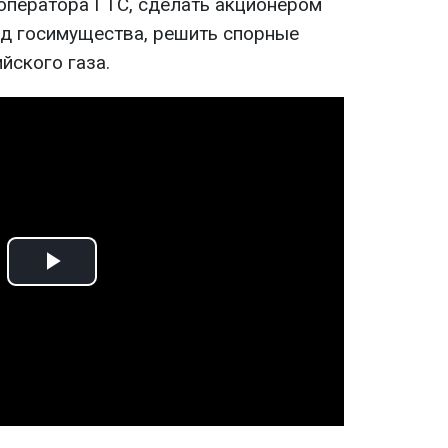
оператора ГТС, сделать акционером
д госимущества, решить спорные
йского газа.
Play
Video