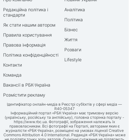
Редакційна політика і
Аналітика
стандарти
Політика
Як стати нашим автором
Бізнес
Правила користування
Життя
Правова інформація
Розваги
Політика конфіденційності
Lifestyle
Контакти
Команда
Вакансії в РБК-Україна
Розмістити рекламу
Ідентифікатор онлайн-медіа в Реєстрі суб’єктів у сфері медіа —
R40-05347
Інформаційний портал «РБК-Україна» має тримовну версію
(українську, російську та англійську), головна сторінка порталу -
https://www.rbc.ua
. Фотографії, зображення належать їх
правовласникам. Всі фотографії на Порталі, авторами яких є
журналісти «РБК-Україна», розміщені на умовах ліцензії Creative
Commons Attribution 4.0 International. Редакція «РБК-Україна» може
не поділяти точку зору авторів. Оціночні судження не підлягають