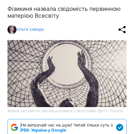
Фізикиня назвала свідомість первинною
матерією Всесвіту
ОЛЬГА ЗАВАДА
Фізика непомітно еволюціонувала у філософію (фото: Pexels)
Не витрачай час на шум! Читай тільки суть з
РБК-Україна у Google