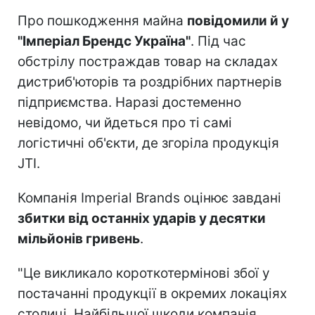
Про пошкодження майна
повідомили й у
"Імперіал Брендс Україна"
. Під час
обстрілу постраждав товар на складах
дистриб'юторів та роздрібних партнерів
підприємства. Наразі достеменно
невідомо, чи йдеться про ті самі
логістичні об'єкти, де згоріла продукція
JTI.
Компанія Imperial Brands оцінює завдані
збитки від останніх ударів у десятки
мільйонів гривень
.
"Це викликало короткотермінові збої у
постачанні продукції в окремих локаціях
столиці. Найбільшої шкоди компанія