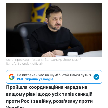
Фото: президент України Володимир Зеленський
(t.me/V_Zelenskiy_official)
Не витрачай час на шум! Читай тільки суть з
РБК-Україна у Google
Пройшла координаційна нарада на
вищому рівні щодо усіх типів санкцій
проти Росії за війну, розв'язану проти