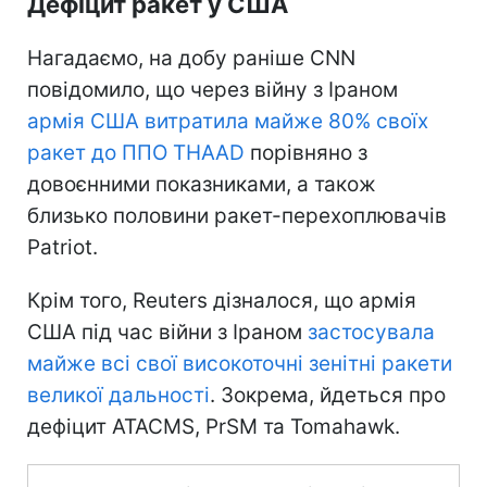
Дефіцит ракет у США
Нагадаємо, на добу раніше CNN
повідомило, що через війну з Іраном
армія США витратила майже 80% своїх
ракет до ППО THAAD
порівняно з
довоєнними показниками, а також
близько половини ракет-перехоплювачів
Patriot.
Крім того, Reuters дізналося, що армія
США під час війни з Іраном
застосувала
майже всі свої високоточні зенітні ракети
великої дальності
. Зокрема, йдеться про
дефіцит ATACMS, PrSM та Tomahawk.