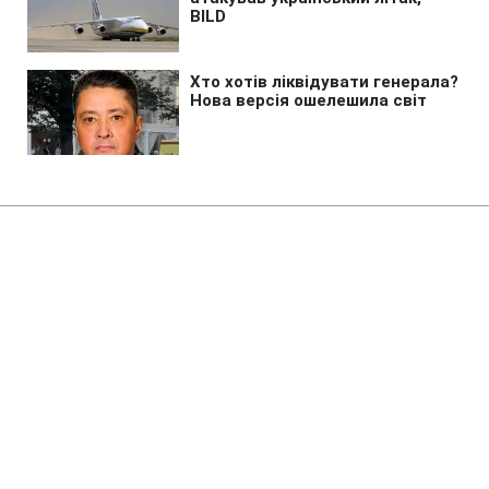
Головна
»
Життя
»
Гроші
Потрібна субсидія на тверде
паливо? ПФУ назвав три
ключові моменти
05:37 06.08.2026 Чт
3 хв
У Пенсійному фонді відповіли на
найпоширеніші питання