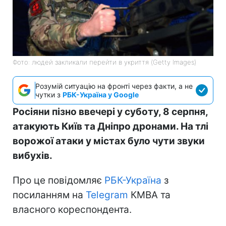
Фото: людей закликали перейти в укриття (Getty Images)
Розумій ситуацію на фронті через факти, а не
чутки з
РБК-Україна у Google
Росіяни пізно ввечері у суботу, 8 серпня,
атакують Київ та Дніпро дронами. На тлі
ворожої атаки у містах було чути звуки
вибухів.
Про це повідомляє
РБК-Україна
з
посиланням на
Telegram
КМВА та
власного кореспондента.