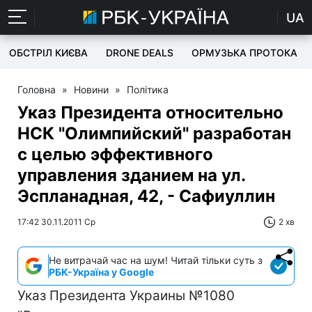
UA
ОБСТРІЛ КИЄВА
DRONE DEALS
ОРМУЗЬКА ПРОТОКА
Головна
»
Новини
»
Політика
Указ Президента относительно
НСК "Олимпийский" разработан
с целью эффективного
управления зданием на ул.
Эспланадная, 42, - Сафиуллин
17:42 30.11.2011 Ср
2 хв
Не витрачай час на шум! Читай тільки суть з
РБК-Україна у Google
Указ Президента Украины №1080