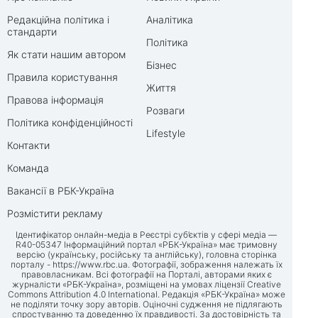
Редакційна політика і
Аналітика
стандарти
Політика
Як стати нашим автором
Бізнес
Правила користування
Життя
Правова інформація
Розваги
Політика конфіденційності
Lifestyle
Контакти
Команда
Вакансії в РБК-Україна
Розмістити рекламу
Ідентифікатор онлайн-медіа в Реєстрі суб’єктів у сфері медіа —
R40-05347 Інформаційний портал «РБК-Україна» має тримовну
версію (українську, російську та англійську), головна сторінка
порталу -
https://www.rbc.ua
. Фотографії, зображення належать їх
правовласникам. Всі фотографії на Порталі, авторами яких є
журналісти «РБК-Україна», розміщені на умовах ліцензії Creative
Commons Attribution 4.0 International. Редакція «РБК-Україна» може
не поділяти точку зору авторів. Оціночні судження не підлягають
спростуванню та доведенню їх правдивості. За достовірність та