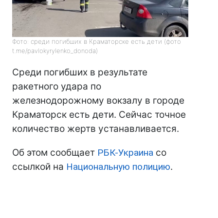
Фото: среди погибших в Краматорске есть дети (фото
t.me/pavlokyrylenko_donoda)
Среди погибших в результате
ракетного удара по
железнодорожному вокзалу в городе
Краматорск есть дети. Сейчас точное
количество жертв устанавливается.
Об этом сообщает
РБК-Украина
со
ссылкой на
Национальную полицию
.