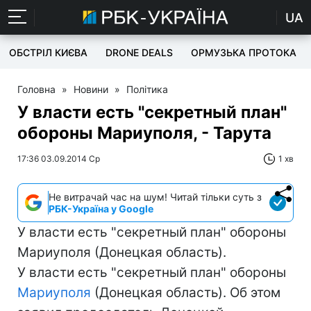
UA
ОБСТРІЛ КИЄВА
DRONE DEALS
ОРМУЗЬКА ПРОТОКА
Головна
»
Новини
»
Політика
У власти есть "секретный план"
обороны Мариуполя, - Тарута
17:36 03.09.2014 Ср
1 хв
Не витрачай час на шум! Читай тільки суть з
РБК-Україна у Google
У власти есть "секретный план" обороны
Мариуполя (Донецкая область).
У власти есть "секретный план" обороны
Мариуполя
(Донецкая область). Об этом