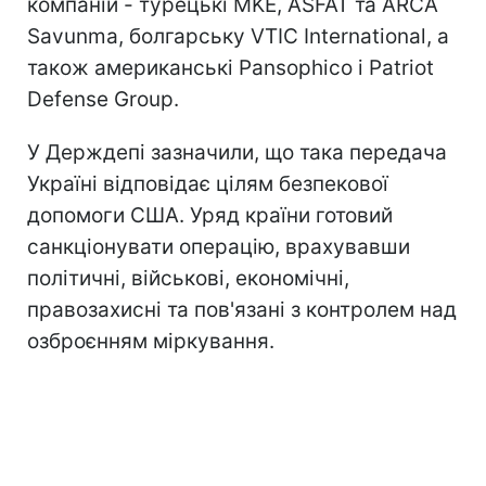
компаній - турецькі MKE, ASFAT та ARCA
Savunma, болгарську VTIC International, а
також американські Pansophico і Patriot
Defense Group.
У Держдепі зазначили, що така передача
Україні відповідає цілям безпекової
допомоги США. Уряд країни готовий
санкціонувати операцію, врахувавши
політичні, військові, економічні,
правозахисні та пов'язані з контролем над
озброєнням міркування.