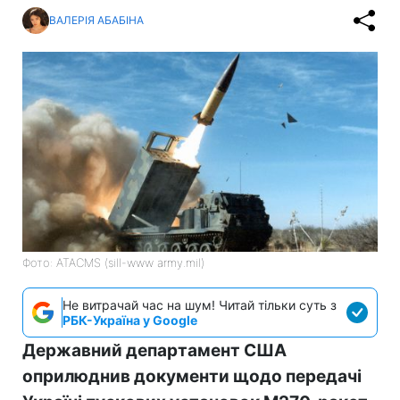
ВАЛЕРІЯ АБАБІНА
Фото: ATACMS (sill-www army.mil)
Не витрачай час на шум! Читай тільки суть з
РБК-Україна у Google
Державний департамент США
оприлюднив документи щодо передачі