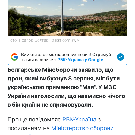
Фото: Прапор Болгарії (flickr com swiv)
Вимкни хаос міжнародних новин! Отримуй
тільки важливе з
РБК-Україна у Google
Болгарське Міноборони заявило, що
дрон, який вибухнув 8 серпня, міг бути
українською приманкою "Мая". У МЗС
України наголосили, що навмисно нічого
в бік країни не спрямовували.
Про це повідомляє
РБК-Україна
з
посиланням на
Міністерство оборони