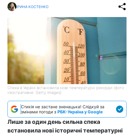
ІРИНА КОСТЕНКО
Спека в Україні встановила нові температурні рекорди (фото
ілюстративне: Getty Images)
Стихія не застане зненацька! Слідкуй за
змінами погоди з
РБК-Україна у Google
Лише за один день сильна спека
встановила нові історичні температурні