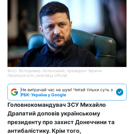
Фото: Володимир Зеленський, президент України
(facebook.com_zelenskyy.official)
Не витрачай час на шум! Читай тільки суть з
РБК-Україна у Google
Головнокомандувач ЗСУ Михайло
Драпатий доповів українському
президенту про захист Донеччини та
антибалістику. Крім того,