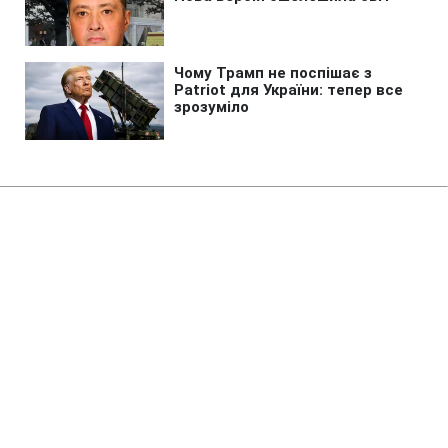
Головна
»
Новини
»
Політика
Нідерланди не мають
додаткових ракет Patriot для
України, - Міноборони
16:50 06.08.2026 Чт
2 хв
Запаси арсеналів вичерпано
СЕРГІЙ КОЗАЧУК