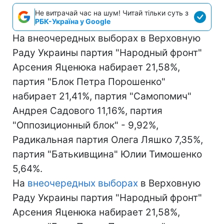
Не витрачай час на шум! Читай тільки суть з
РБК-Україна у Google
На внеочередных выборах в Верховную
Раду Украины партия "Народный фронт"
Арсения Яценюка набирает 21,58%,
партия "Блок Петра Порошенко"
набирает 21,41%, партия "Самопомич"
Андрея Садового 11,16%, партия
"Оппозиционный блок" - 9,92%,
Радикальная партия Олега Ляшко 7,35%,
партия "Батькивщина" Юлии Тимошенко
5,64%.
На
внеочередных выборах
в Верховную
Раду Украины партия "Народный фронт"
Арсения Яценюка набирает 21,58%,