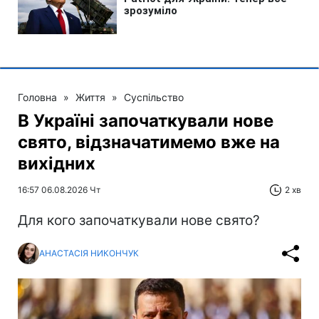
Головна
»
Життя
»
Суспільство
В Україні започаткували нове
свято, відзначатимемо вже на
вихідних
16:57 06.08.2026 Чт
2 хв
Для кого започаткували нове свято?
АНАСТАСІЯ НИКОНЧУК