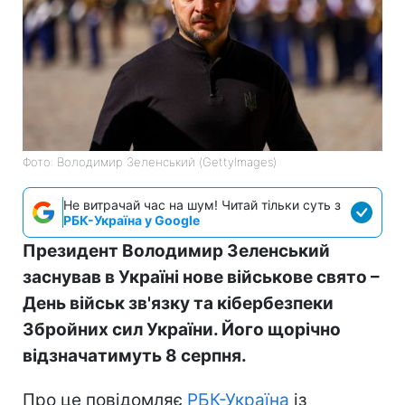
Фото: Володимир Зеленський (GettyImages)
Не витрачай час на шум! Читай тільки суть з
РБК-Україна у Google
Президент Володимир Зеленський
заснував в Україні нове військове свято –
День військ зв'язку та кібербезпеки
Збройних сил України. Його щорічно
відзначатимуть 8 серпня.
Про це повідомляє
РБК-Україна
із