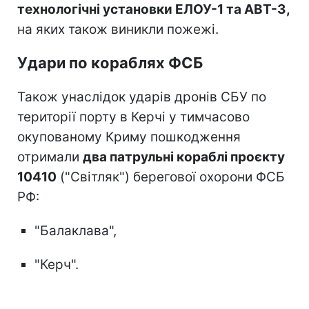
технологічні установки ЕЛОУ-1 та АВТ-3,
на яких також виникли пожежі.
Удари по кораблях ФСБ
Також унаслідок ударів дронів СБУ по
території порту в Керчі у тимчасово
окупованому Криму пошкодження
отримали
два патрульні кораблі проєкту
10410
("Світляк") берегової охорони ФСБ
РФ:
"Балаклава",
"Керч".