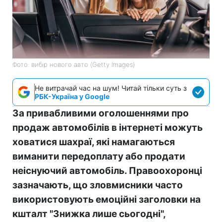
Фото: вибір нового авто (Getty Images)
Не витрачай час на шум! Читай тільки суть з
РБК-Україна у Google
За привабливими оголошеннями про
продаж автомобілів в інтернеті можуть
ховатися шахраї, які намагаються
виманити передоплату або продати
неіснуючий автомобіль. Правоохоронці
зазначають, що зловмисники часто
використовують емоційні заголовки на
кшталт "Знижка лише сьогодні",