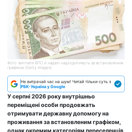
Фото: виплати ВПО й надалі надходитимуть за встановленим
графіком (Getty Images)
Не витрачай час на шум! Читай тільки суть з
РБК-Україна у Google
У серпні 2026 року внутрішньо
переміщені особи продовжать
отримувати державну допомогу на
проживання за встановленим графіком,
однак окремим категоріям переселенців