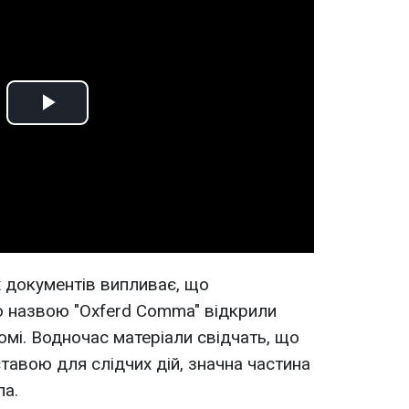
Play
Video
 документів випливає, що
ю назвою "Oxferd Comma" відкрили
омі. Водночас матеріали свідчать, що
тавою для слідчих дій, значна частина
ла.