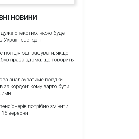
ВНІ НОВИНИ
 дуже спекотно: якою буде
в Україні сьогодні
е поліція оштрафувати, якщо
абув права вдома: що говорить
ва аналізуватиме поїздки
ів за кордон: кому варто бути
шими
пенсіонерів потрібно змінити
 15 вересня