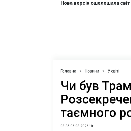
Головна
»
Новини
»
У світі
Чи був Трам
Розсекрече
таємного р
08:35 06.08.2026 Чт