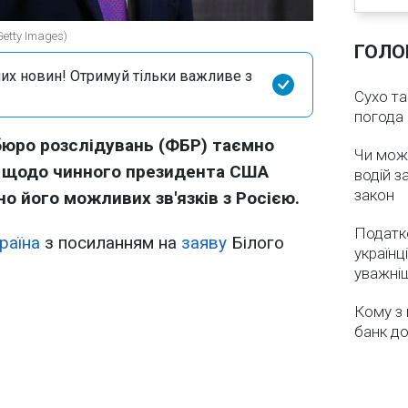
etty Images)
ГОЛО
их новин! Отримуй тільки важливе з
Сухо та
погода 
бюро розслідувань (ФБР) таємно
Чи мож
я щодо чинного президента США
водій з
закон
 його можливих зв'язків з Росією.
Податко
раїна
з посиланням на
заяву
Білого
українц
уважні
Кому з 
банк до