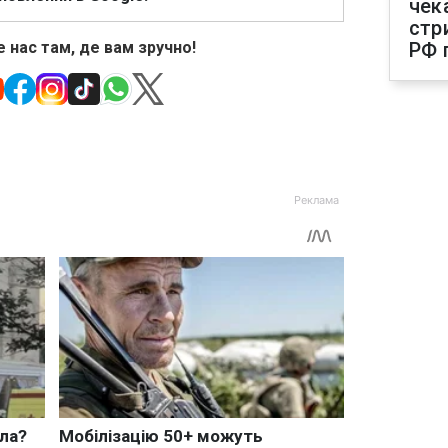
чек
стр
 нас там, де вам зручно!
РФ 