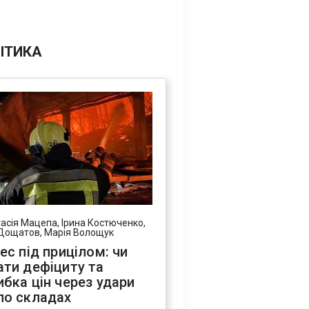
ІТИКА
асія Мацепа, Ірина Костюченко,
Дощатов, Марія Волощук
нес під прицілом: чи
ати дефіциту та
ибка цін через удари
по складах