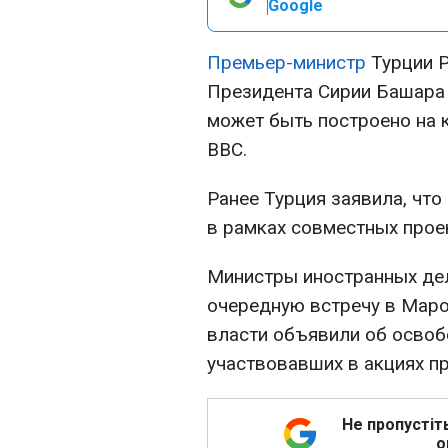
Google
Премьер-министр
Турции Р
Президента Сирии Башара 
может быть построено на 
ВВС.
Ранее Турция заявила, что
в рамках совместных прое
Министры иностранных дел
очередную встречу в Маро
власти объявили об освоб
участвовавших в акциях пр
Не пропустіт
о