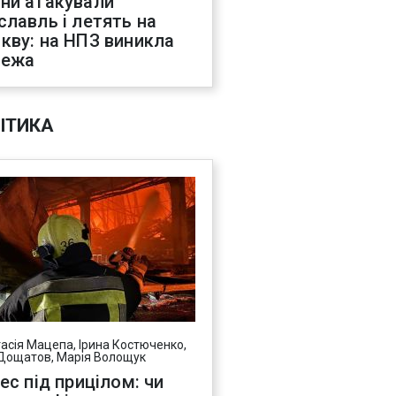
ни атакували
славль і летять на
кву: на НПЗ виникла
жежа
ІТИКА
асія Мацепа, Ірина Костюченко,
Дощатов, Марія Волощук
нес під прицілом: чи