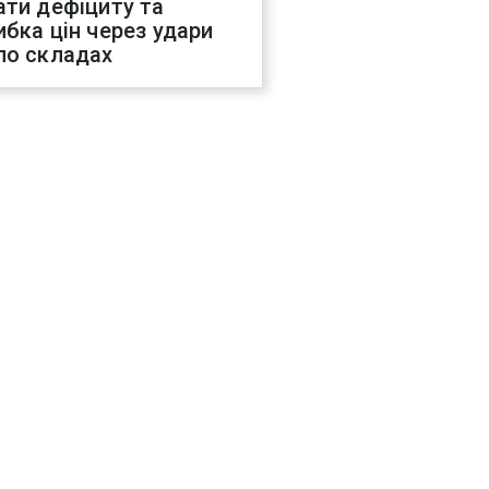
ати дефіциту та
ибка цін через удари
по складах