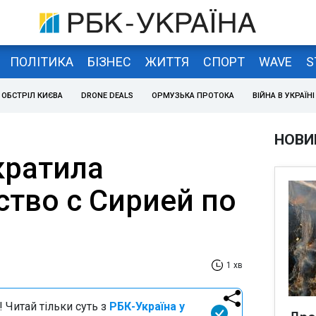
ПОЛІТИКА
БІЗНЕС
ЖИТТЯ
СПОРТ
WAVE
S
ОБСТРІЛ КИЄВА
DRONE DEALS
ОРМУЗЬКА ПРОТОКА
ВІЙНА В УКРАЇНІ
НОВИ
кратила
ство с Сирией по
1 хв
 Читай тільки суть з
РБК-Україна у