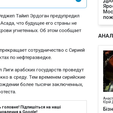
Дро
Яро
Мос
еджеп Тайип Эрдоган предупредил
по
Асада, что будущее его страны не
крови угнетенных. Об этом сообщает
АНАЛ
 прекращает сотрудничество с Сирией
ктах по нефтеразведке.
 Лиги арабских государств проведут
кко в среду. Тем временем сирийские
ождении более тысячи заключенных,
отеста.
Анаст
Юрій 
ь головне! Підпишіться на наші
Біз
новлення в Google!