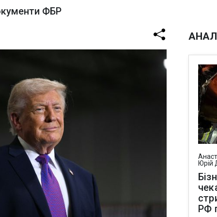
окументи ФБР
АНАЛ
Анаст
Юрій 
Біз
чек
стр
РФ 