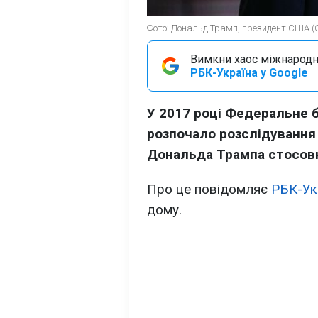
Фото: Дональд Трамп, президент США (G
Вимкни хаос міжнародн
РБК-Україна у Google
У 2017 році Федеральне 
розпочало розслідуванн
Дональда Трампа стосовно
Про це повідомляє
РБК-Ук
дому.