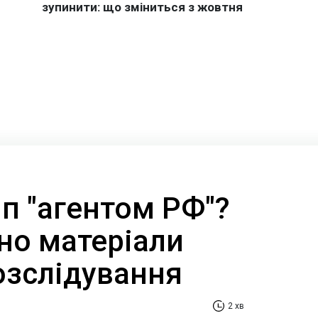
п "агентом РФ"?
но матеріали
озслідування
2 хв