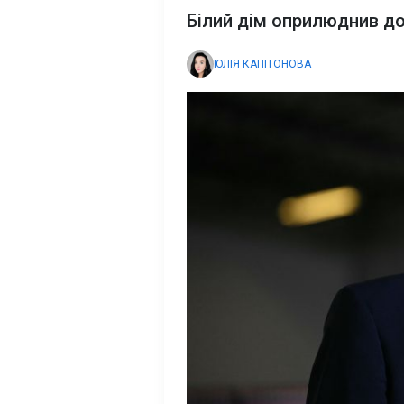
Білий дім оприлюднив д
ЮЛІЯ КАПІТОНОВА