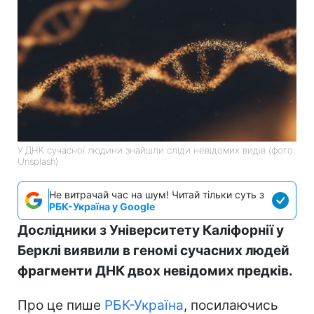
У ДНК сучасної людини знайшли сліди невідомих видів (фото:
Unsplash)
Не витрачай час на шум! Читай тільки суть з
РБК-Україна у Google
Дослідники з Університету Каліфорнії у
Берклі виявили в геномі сучасних людей
фрагменти ДНК двох невідомих предків.
Про це пише
РБК-Україна
, посилаючись