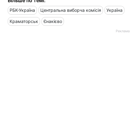
Більше по темі:
РБК-Україна
Центральна виборча комісія
Україна
Краматорськ
Єнакієво