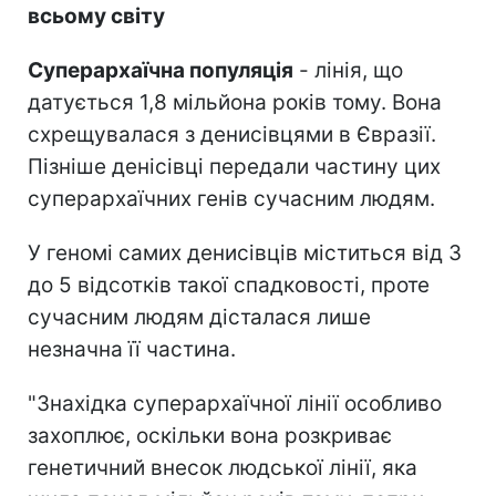
всьому світу
Суперархаїчна популяція
- лінія, що
датується 1,8 мільйона років тому. Вона
схрещувалася з денисівцями в Євразії.
Пізніше денісівці передали частину цих
суперархаїчних генів сучасним людям.
У геномі самих денисівців міститься від 3
до 5 відсотків такої спадковості, проте
сучасним людям дісталася лише
незначна її частина.
"Знахідка суперархаїчної лінії особливо
захоплює, оскільки вона розкриває
генетичний внесок людської лінії, яка