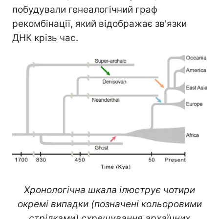
побудували генеалогічний граф
рекомбінації, який відображає зв'язки
ДНК крізь час.
Хронологічна шкала ілюструє чотири
окремі випадки (позначені кольоровими
стрілками) схрещування архаїчних