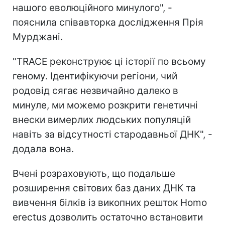
нашого еволюційного минулого", -
пояснила співавторка дослідження Прія
Мурджані.
"TRACE реконструює ці історії по всьому
геному. Ідентифікуючи регіони, чий
родовід сягає незвичайно далеко в
минуле, ми можемо розкрити генетичні
внески вимерлих людських популяцій
навіть за відсутності стародавньої ДНК", -
додала вона.
Вчені розраховують, що подальше
розширення світових баз даних ДНК та
вивчення білків із викопних решток Homo
erectus дозволить остаточно встановити