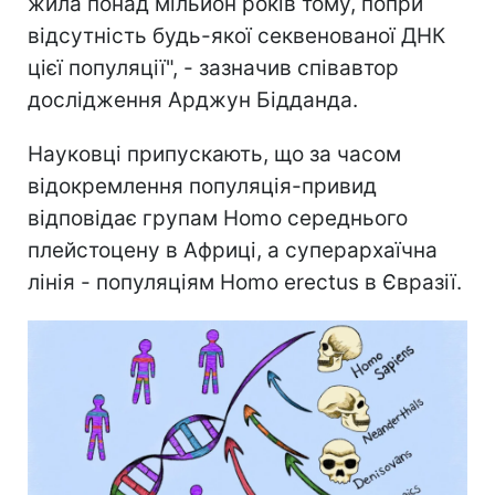
жила понад мільйон років тому, попри
відсутність будь-якої секвенованої ДНК
цієї популяції", - зазначив співавтор
дослідження Арджун Бідданда.
Науковці припускають, що за часом
відокремлення популяція-привид
відповідає групам Homo середнього
плейстоцену в Африці, а суперархаїчна
лінія - популяціям Homo erectus в Євразії.