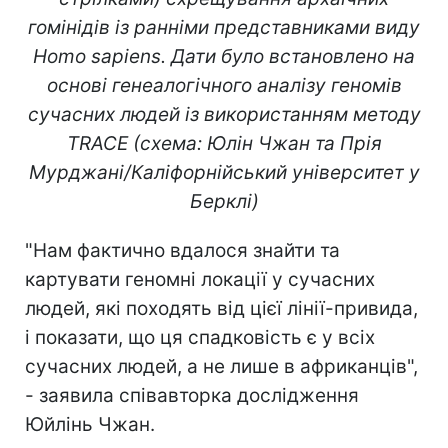
гомінідів із ранніми представниками виду
Homo sapiens. Дати було встановлено на
основі генеалогічного аналізу геномів
сучасних людей із використанням методу
TRACE (схема: Юлін Чжан та Прія
Мурджані/Каліфорнійський університет у
Берклі)
"Нам фактично вдалося знайти та
картувати геномні локації у сучасних
людей, які походять від цієї лінії-привида,
і показати, що ця спадковість є у всіх
сучасних людей, а не лише в африканців",
- заявила співавторка дослідження
Юйлінь Чжан.