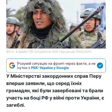
Фото: в армію РФ потрапили 459 перуанців (flickr.com)
Розумій ситуацію на фронті через факти, а не
чутки з
РБК-Україна у Google
У Міністерстві закордонних справ Перу
вперше заявили, що серед їхніх
громадян, які були завербовані та брали
участь на боці РФ у війні проти України, є
загиблі.