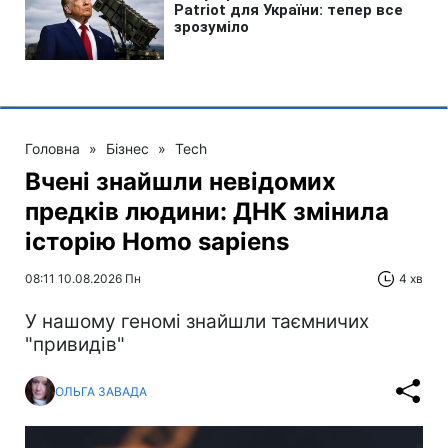
Головна
»
Бізнес
»
Tech
Вчені знайшли невідомих
предків людини: ДНК змінила
історію Homo sapiens
08:11 10.08.2026 Пн
4 хв
У нашому геномі знайшли таємничих
"привидів"
ОЛЬГА ЗАВАДА