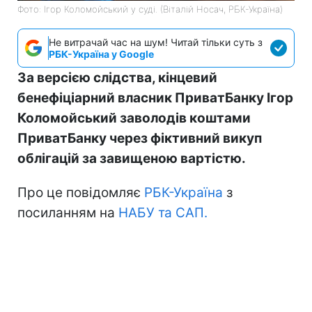
Фото: Ігор Коломойський у суді. (Віталій Носач, РБК-Україна)
Не витрачай час на шум! Читай тільки суть з
РБК-Україна у Google
За версією слідства, кінцевий
бенефіціарний власник ПриватБанку Ігор
Коломойський заволодів коштами
ПриватБанку через фіктивний викуп
облігацій за завищеною вартістю.
Про це повідомляє
РБК-Україна
з
посиланням на
НАБУ та САП.