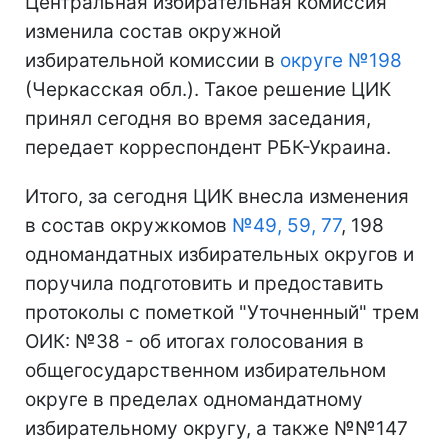
Центральная избирательная комиссия
изменила состав окружной
избирательной комиссии в
округе №198
(Черкасская обл.). Такое решение ЦИК
принял сегодня во время заседания,
передает корреспондент РБК-Украина.
Итого, за сегодня ЦИК внесла изменения
в состав окружкомов
№49, 59, 77
, 198
одномандатных избирательных округов и
поручила подготовить и предоставить
протоколы с пометкой "Уточненный" трем
ОИК: №38 - об итогах голосования в
общегосударственном избирательном
округе в пределах одномандатному
избирательному округу, а также №№147