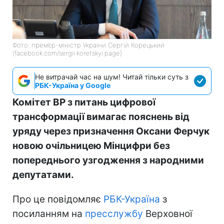
Фото: прем’єр-міністр України Сергій Корецький
(facebook.com/sergii.koretskyi.page)
Не витрачай час на шум! Читай тільки суть з
РБК-Україна у Google
Комітет ВР з питань цифрової
трансформації вимагає пояснень від
уряду через призначення Оксани Ферчук
новою очільницею Мінцифри без
попереднього узгодження з народними
депутатами.
Про це повідомляє
РБК-Україна
з
посиланням на
пресслужбу
Верховної