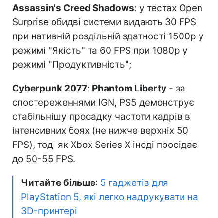
Assassin's Creed Shadows
: у тестах Open
Surprise обидві системи видають 30 FPS
при нативній роздільній здатності 1500p у
режимі "Якість" та 60 FPS при 1080p у
режимі "Продуктивність";
Cyberpunk 2077
:
Phantom Liberty
- за
спостереженнями IGN, PS5 демонструє
стабільнішу просадку частоти кадрів в
інтенсивних боях (не нижче верхніх 50
FPS), тоді як Xbox Series X іноді просідає
до 50-55 FPS.
Читайте більше
:
5 гаджетів для
PlayStation 5, які легко надрукувати на
3D-принтері