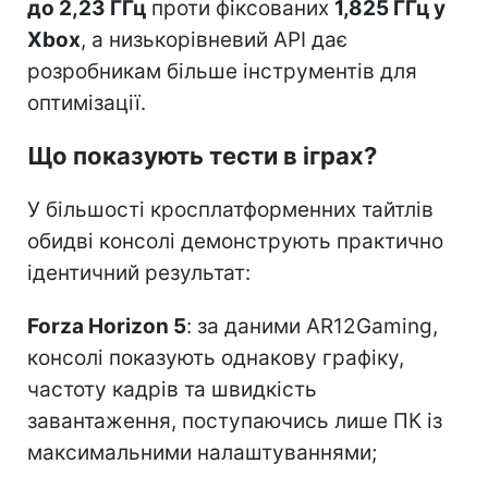
до 2,23 ГГц
проти фіксованих
1,825 ГГц у
Xbox
, а низькорівневий API дає
розробникам більше інструментів для
оптимізації.
Що показують тести в іграх?
У більшості кросплатформенних тайтлів
обидві консолі демонструють практично
ідентичний результат:
Forza Horizon 5
: за даними AR12Gaming,
консолі показують однакову графіку,
частоту кадрів та швидкість
завантаження, поступаючись лише ПК із
максимальними налаштуваннями;