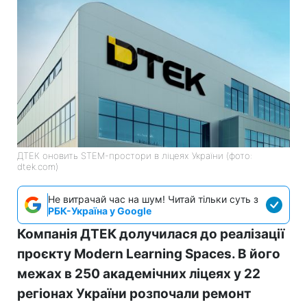
ДТЕК оновить STEM-простори в ліцеях України (фото:
dtek.com)
Не витрачай час на шум! Читай тільки суть з
РБК-Україна у Google
Компанія ДТЕК долучилася до реалізації
проєкту Modern Learning Spaces. В його
межах в 250 академічних ліцеях у 22
регіонах України розпочали ремонт