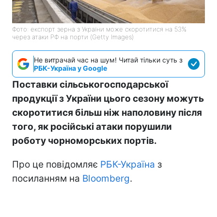
Фото: експорт зерна з України може скоротитися на 53%
через атаки РФ на порти (Getty Images)
Не витрачай час на шум! Читай тільки суть з
РБК-Україна у Google
Поставки сільськогосподарської
продукції з України цього сезону можуть
скоротитися більш ніж наполовину після
того, як російські атаки порушили
роботу чорноморських портів.
Про це повідомляє
РБК-Україна
з
посиланням на
Bloomberg
.