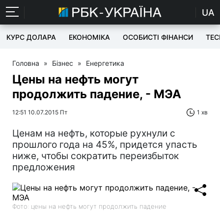
UA
КУРС ДОЛАРА
ЕКОНОМІКА
ОСОБИСТІ ФІНАНСИ
TEC
Головна
»
Бізнес
»
Енергетика
Цены на нефть могут
продолжить падение, - МЭА
12:51 10.07.2015 Пт
1 хв
Ценам на нефть, которые рухнули с
прошлого года на 45%, придется упасть
ниже, чтобы сократить переизбыток
предложения
Фото: цены на нефть могут продолжить падение