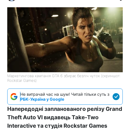
Маркетингова кампанія GTA 6 збирає безліч чуток (скриншот:
Rockstar Games)
Не витрачай час на шум! Читай тільки суть з
РБК-Україна у Google
Напередодні запланованого релізу Grand
Theft Auto VI видавець Take-Two
Interactive та студія Rockstar Games