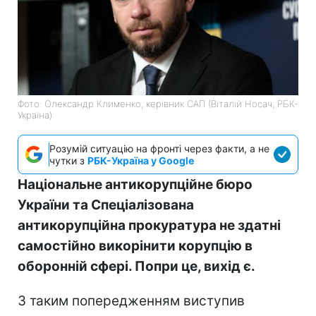
Фото: Олександр Клименко, керівник САП (Віталій Носач, РБК-
Україна)
Розумій ситуацію на фронті через факти, а не
чутки з
РБК-Україна у Google
Національне антикорупційне бюро
України та Спеціалізована
антикорупційна прокуратура не здатні
самостійно викорінити корупцію в
оборонній сфері. Попри це, вихід є.
З таким попередженням виступив