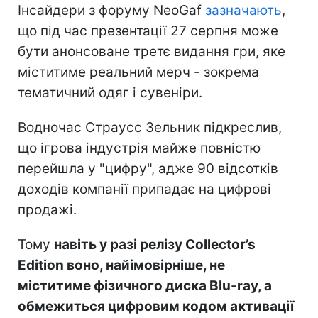
Інсайдери з форуму NeoGaf
зазначають
,
що під час презентації 27 серпня може
бути анонсоване третє видання гри, яке
міститиме реальний мерч - зокрема
тематичний одяг і сувеніри.
Водночас Страусс Зельник підкреслив,
що ігрова індустрія майже повністю
перейшла у "цифру", адже 90 відсотків
доходів компанії припадає на цифрові
продажі.
Тому
навіть у разі релізу Collector’s
Edition воно, найімовірніше, не
міститиме фізичного диска Blu-ray, а
обмежиться цифровим кодом активації