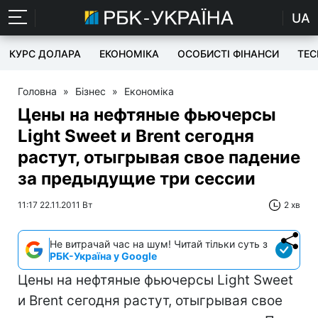
UA
КУРС ДОЛАРА
ЕКОНОМІКА
ОСОБИСТІ ФІНАНСИ
TEC
Головна
»
Бізнес
»
Економіка
Цены на нефтяные фьючерсы
Light Sweet и Brent сегодня
растут, отыгрывая свое падение
за предыдущие три сессии
11:17 22.11.2011 Вт
2 хв
Не витрачай час на шум! Читай тільки суть з
РБК-Україна у Google
Цены на нефтяные фьючерсы Light Sweet
и Brent сегодня растут, отыгрывая свое