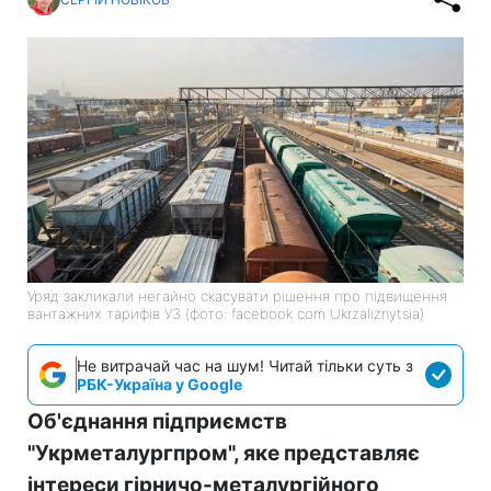
Уряд закликали негайно скасувати рішення про підвищення
вантажних тарифів УЗ (фото: facebook com Ukrzaliznytsia)
Не витрачай час на шум! Читай тільки суть з
РБК-Україна у Google
Об'єднання підприємств
"Укрметалургпром", яке представляє
інтереси гірничо-металургійного