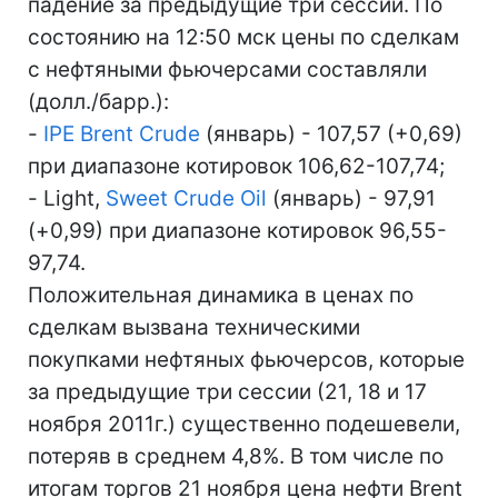
падение за предыдущие три сессии. По
состоянию на 12:50 мск цены по сделкам
с нефтяными фьючерсами составляли
(долл./барр.):
-
IPE Brent Crude
(январь) - 107,57 (+0,69)
при диапазоне котировок 106,62-107,74;
- Light,
Sweet Crude Oil
(январь) - 97,91
(+0,99) при диапазоне котировок 96,55-
97,74.
Положительная динамика в ценах по
сделкам вызвана техническими
покупками нефтяных фьючерсов, которые
за предыдущие три сессии (21, 18 и 17
ноября 2011г.) существенно подешевели,
потеряв в среднем 4,8%. В том числе по
итогам торгов 21 ноября цена нефти Brent