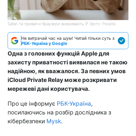
Safari та приватні браузери викривають IP (фото: Pexels)
Не витрачай час на шум! Читай тільки суть з
РБК-Україна у Google
Одна з головних функцій Apple для
захисту приватності виявилася не такою
надійною, як вважалося. За певних умов
iCloud Private Relay може розкривати
мережеві дані користувача.
Про це інформує
РБК-Україна
,
посилаючись на розбір дослідника з
кібербезпеки
Mysk
.