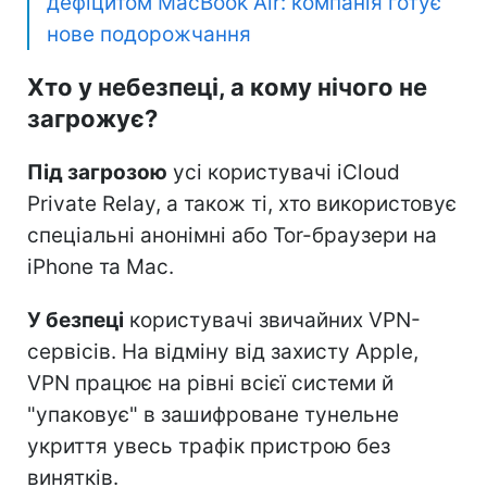
дефіцитом MacBook Air: компанія готує
нове подорожчання
Хто у небезпеці, а кому нічого не
загрожує?
Під загрозою
усі користувачі iCloud
Private Relay, а також ті, хто використовує
спеціальні анонімні або Tor-браузери на
iPhone та Mac.
У безпеці
користувачі звичайних VPN-
сервісів. На відміну від захисту Apple,
VPN працює на рівні всієї системи й
"упаковує" в зашифроване тунельне
укриття увесь трафік пристрою без
винятків.