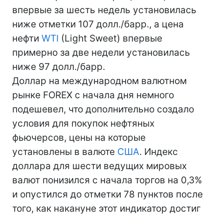
впервые за шесть недель установилась
ниже отметки 107 долл./барр., а цена
нефти
WTI
(Light Sweet) впервые
примерно за две недели установилась
ниже 97 долл./барр.
Доллар на международном валютном
рынке FOREX с начала дня немного
подешевел, что дополнительно создало
условия для покупок нефтяных
фьючерсов, цены на которые
установлены в валюте
США
. Индекс
доллара для шести ведущих мировых
валют понизился с начала торгов на 0,3%
и опустился до отметки 78 пунктов после
того, как накануне этот индикатор достиг