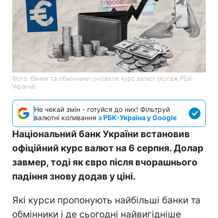
Фото: банки та обмінники оновили курс валют (колаж РБК-
Україна)
Не чекай змін - готуйся до них! Фільтруй
валютні коливання
з РБК-Україна у Google
Національний банк України встановив
офіційний курс валют на 6 серпня. Долар
завмер, тоді як євро після вчорашнього
падіння знову додав у ціні.
Які курси пропонують найбільші банки та
обмінники і де сьогодні найвигідніше