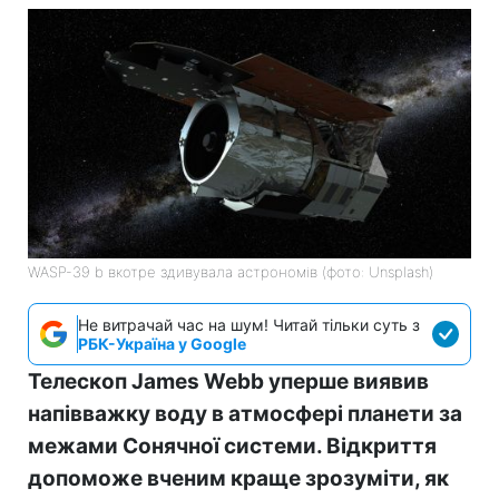
WASP-39 b вкотре здивувала астрономів (фото: Unsplash)
Не витрачай час на шум! Читай тільки суть з
РБК-Україна у Google
Телескоп James Webb уперше виявив
напівважку воду в атмосфері планети за
межами Сонячної системи. Відкриття
допоможе вченим краще зрозуміти, як