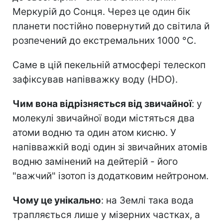
Меркурій до Сонця. Через це один бік
планети постійно повернутий до світила й
розпечений до екстремальних 1000 °C.
Саме в цій пекельній атмосфері телескоп
зафіксував напівважку воду (HDO).
Чим вона відрізняється від звичайної
: у
молекулі звичайної води містяться два
атоми водню та один атом кисню. У
напівважкій воді один зі звичайних атомів
водню замінений на дейтерій - його
"важчий" ізотоп із додатковим нейтроном.
Чому це унікально
: на Землі така вода
трапляється лише у мізерних частках, а