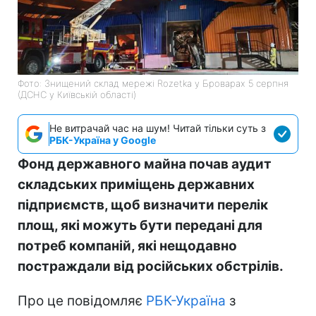
Фото: Знищений склад мережі Rozetka у Броварах 5 серпня
(ДСНС у Київській області)
Не витрачай час на шум! Читай тільки суть з
РБК-Україна у Google
Фонд державного майна почав аудит
складських приміщень державних
підприємств, щоб визначити перелік
площ, які можуть бути передані для
потреб компаній, які нещодавно
постраждали від російських обстрілів.
Про це повідомляє
РБК-Україна
з