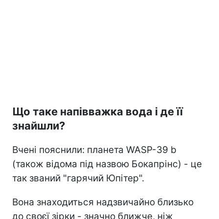
Що таке напівважка вода і де її
знайшли?
Вчені пояснили: планета WASP-39 b
(також відома під назвою Бокапрінс) - це
так званий "гарячий Юпітер".
Вона знаходиться надзвичайно близько
до своєї зірки - значно ближче, ніж