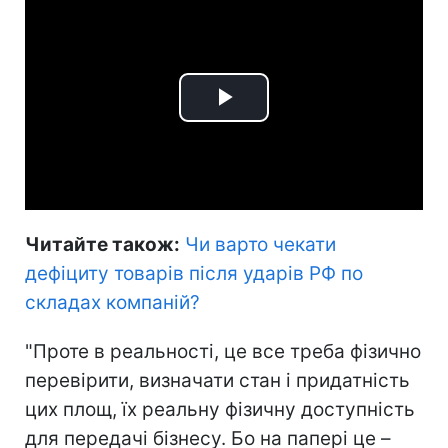
Play
Video
Читайте також:
Чи варто чекати
дефіциту товарів після ударів РФ по
складах компаній
?
"Проте в реальності, це все треба фізично
перевірити, визначати стан і придатність
цих площ, їх реальну фізичну доступність
для передачі бізнесу. Бо на папері це –