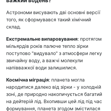
важкий водень?
Астрономи висувають дві основні версії
того, як сформувався такий хімічний
склад.
Екстремальне випаровування
: протягом
мільярдів років палюче тепло зірки
поступово "видувало" з атмосфери легку
звичайну воду, а важчі молекули
напівважкої води залишилися.
Космічна міграція
: планета могла
народитися далеко від зірки - у холодній
зоні, де природно накопичується багатий
на дейтерій лід. Вхопивши цей лід під час
формування, планета згодом змістилася