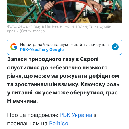
Фото: дефіцит газу в Німеччині може вплинути на сусідні
країни (Getty Images)
Не витрачай час на шум! Читай тільки суть з
РБК-Україна у Google
Запаси природного газу в Європі
опустилися до небезпечно низького
рівня, що може загрожувати дефіцитом
та зростанням цін взимку. Ключову роль
у питанні, як усе може обернутися, грає
Німеччина.
Про це повідомляє
РБК-Україна
з
посиланням на
Politico
.