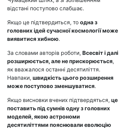
Чумацький Шлях, а зі збільшенням
відстані поступово слабшає.
Якщо це підтвердиться, то
одна з
головних ідей сучасної космології може
виявитися хибною
.
За словами авторів роботи,
Всесвіт і далі
розширюється, але не прискорюється
,
як вважалося останні десятиліття.
Навпаки,
швидкість цього розширення
може поступово зменшуватися
.
Якщо висновки вчених підтвердяться,
це
поставить під сумнів одну з головних
моделей, якою астрономи
десятиліттями пояснювали еволюцію