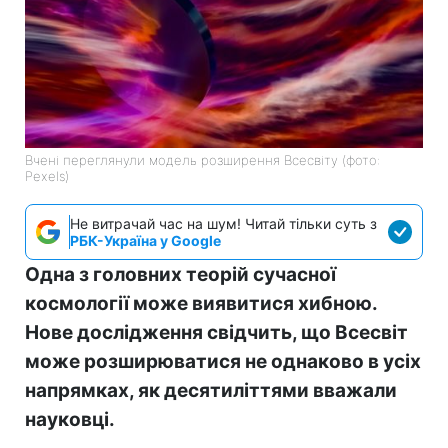
Вчені переглянули модель розширення Всесвіту (фото:
Pexels)
Не витрачай час на шум! Читай тільки суть з
РБК-Україна у Google
Одна з головних теорій сучасної
космології може виявитися хибною.
Нове дослідження свідчить, що Всесвіт
може розширюватися не однаково в усіх
напрямках, як десятиліттями вважали
науковці.