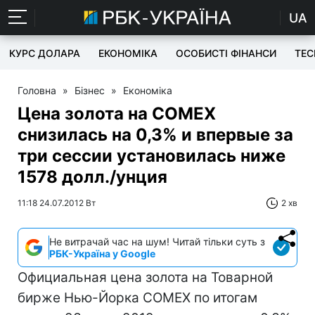
UA
КУРС ДОЛАРА
ЕКОНОМІКА
ОСОБИСТІ ФІНАНСИ
TEC
Головна
»
Бізнес
»
Економіка
Цена золота на COMEX
снизилась на 0,3% и впервые за
три сессии установилась ниже
1578 долл./унция
11:18 24.07.2012 Вт
2 хв
Не витрачай час на шум! Читай тільки суть з
РБК-Україна у Google
Официальная цена золота на Товарной
бирже Нью-Йорка COMEX по итогам