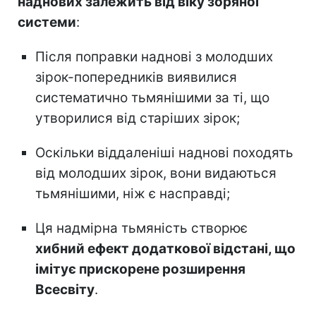
наднових залежить від віку зоряної
системи
:
Після поправки наднові з молодших
зірок-попередників виявилися
систематично тьмянішими за ті, що
утворилися від старіших зірок;
Оскільки віддаленіші наднові походять
від молодших зірок, вони видаються
тьмянішими, ніж є насправді;
Ця надмірна тьмяність створює
хибний ефект додаткової відстані, що
імітує прискорене розширення
Всесвіту
.